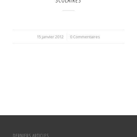
SCOLAIRES
15 janvier 2012
/
0 Commentaires
DERNIERS ARTICLES