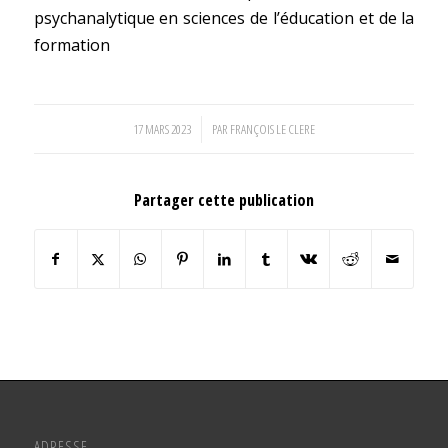
psychanalytique en sciences de l’éducation et de la
formation
17 MARS 2023
/
PAR
FRANÇOIS LE CLERE
Partager cette publication
ADRESSE