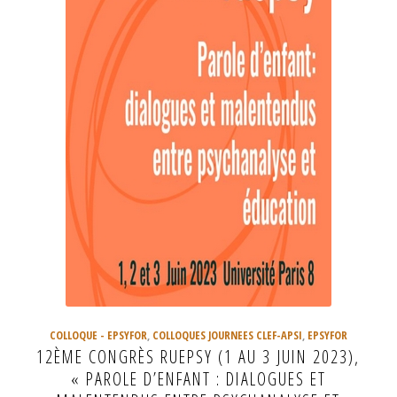
COLLOQUE - EPSYFOR
,
COLLOQUES JOURNEES CLEF-APSI
,
EPSYFOR
12ÈME CONGRÈS RUEPSY (1 AU 3 JUIN 2023),
« PAROLE D’ENFANT : DIALOGUES ET