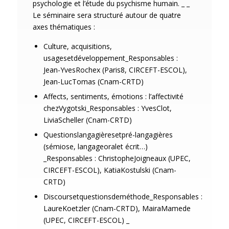
psychologie et l’étude du psychisme humain. _ _
Le séminaire sera structuré autour de quatre
axes thématiques :
Culture, acquisitions,
usagesetdéveloppement_Responsables :
Jean-YvesRochex (Paris8, CIRCEFT-ESCOL),
Jean-LucTomas (Cnam-CRTD)
Affects, sentiments, émotions : l’affectivité
chezVygotski_Responsables : YvesClot,
LiviaScheller (Cnam-CRTD)
Questionslangagièresetpré-langagières
(sémiose, langageoralet écrit…)
_Responsables : ChristopheJoigneaux (UPEC,
CIRCEFT-ESCOL), KatiaKostulski (Cnam-
CRTD)
Discoursetquestionsdeméthode_Responsables :
LaureKoetzler (Cnam-CRTD), MairaMamede
(UPEC, CIRCEFT-ESCOL) _