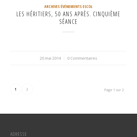
ARCHIVES ÉVÉNEMENTS ESCOL
LES HÉRITIERS, 50 ANS APRÈS. CINQUIÈME
SÉANCE
20 mai 2014
/
0 Commentaires
1
2
Page 1 sur 2
ADRESSE