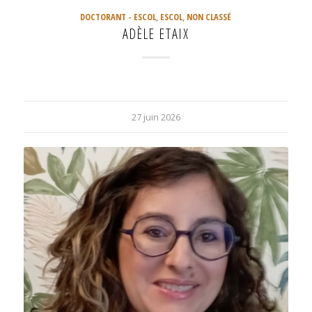
DOCTORANT - ESCOL
,
ESCOL
,
NON CLASSÉ
ADÈLE ETAIX
27 juin 2026