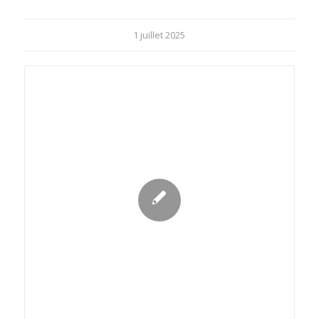
1 juillet 2025