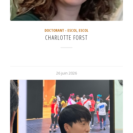
DOCTORANT - ESCOL
,
ESCOL
CHARLOTTE FORST
26 juin 2026