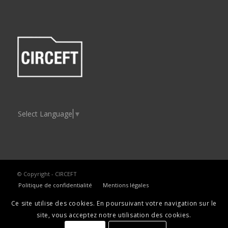
Select Language
▼
© Copyright - CIRCEFT
Politique de confidentialité
Mentions légales
Ce site utilise des cookies. En poursuivant votre navigation sur le
site, vous acceptez notre utilisation des cookies.