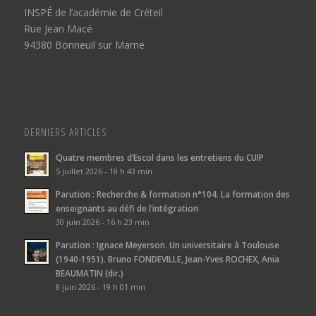
INSPÉ de l’académie de Créteil
Rue Jean Macé
94380 Bonneuil sur Marne
DERNIERS ARTICLES
Quatre membres d’Escol dans les entretiens du CUIP
5 juillet 2026 - 18 h 43 min
Parution : Recherche & formation n°104. La formation des
enseignants au défi de l’intégration
30 juin 2026 - 16 h 23 min
Parution : Ignace Meyerson. Un universitaire à Toulouse
(1940-1951). Bruno FONDEVILLE, Jean-Yves ROCHEX, Ania
BEAUMATIN (dir.)
8 juin 2026 - 19 h 01 min