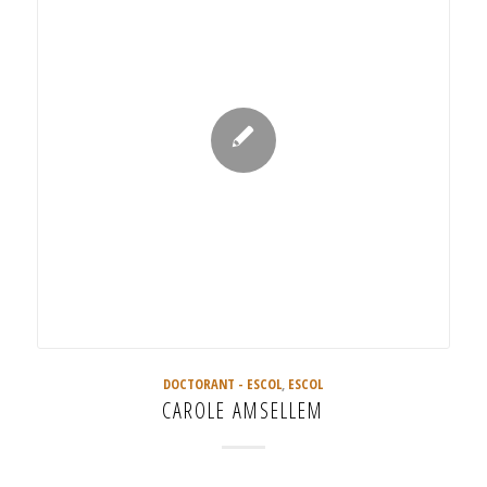
DOCTORANT - ESCOL
,
ESCOL
CAROLE AMSELLEM