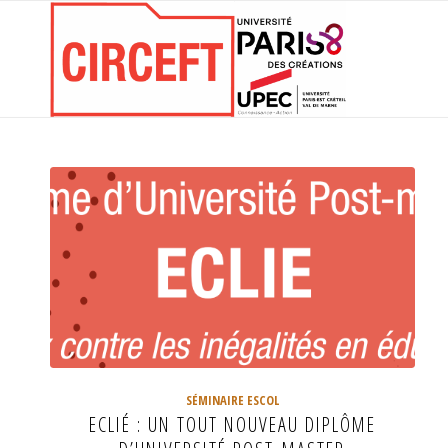
SÉMINAIRE ESCOL
ECLIÉ : UN TOUT NOUVEAU DIPLÔME