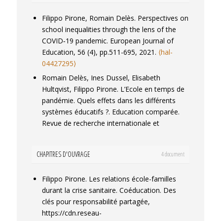
inequalities through the lens of the COVID‐19
pandemic, 56 (4), pp.511-514.
Filippo Pirone, Romain Delès. Perspectives on
⟨10.1111/ejed.12482⟩
.
⟨halshs-03426105⟩
school inequalities through the lens of the
Filippo Pirone. Présentation de l’ouvrage de
COVID‐19 pandemic.
European Journal of
Caroline Hache, L’excellence scolaire dans les
Education
, 56 (4), pp.511-695, 2021.
⟨hal-
REP. Quelles perceptions des enseignants ?.
04427295⟩
Formation emploi : revue française des
Romain Delès, Ines Dussel, Elisabeth
sciences sociales
, 2021, 155, pp.227-235.
Hultqvist, Filippo Pirone. L’Ecole en temps de
⟨10.4000/formationemploi.9667⟩
.
⟨hal-
pandémie. Quels effets dans les différents
03596504⟩
systèmes éducatifs ?.
Education comparée.
Filippo Pirone. School closures in France in
Revue de recherche internationale et
2020: Inequalities and consequences for
comparative en éducation
, 26-1, 2021.
⟨hal-
perceptions, practices and relationships
04427317⟩
CHAPITRES D'OUVRAGE
4 document
towards and within schools.
European Journal
of Education
, 2021, 56 (4), pp.536-549.
Filippo Pirone. Les relations école-familles
⟨10.1111/ejed.12479⟩
.
⟨hal-04427070⟩
durant la crise sanitaire.
Coéducation. Des
Romain Delès, Filippo Pirone, Patrick Rayou.
clés pour responsabilité partagée
,
L’accompagnement scolaire pendant le
https://cdn.reseau-
premier confinement de 2020 : De la