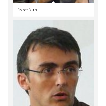
méthodologiques et épistémologiques.
Les
Sciences de l'éducation pour l'ère nouvelle :
Élisabeth Bautier
revue internationale
, 2016, 49 (2),
https://www.cairn.info/revue-les-sciences-de-l-
education-pour-l-ere-nouvelle-2016-2-page-
111.htm.
⟨hal-04427351⟩
Filippo Pirone. Socialisation et construction
identitaire des jeunes des cités à travers le
rap.
Diversité
, 2013, 173 (1), pp.39-43.
⟨10.3406/diver.2013.3757⟩
.
⟨hal-04427218⟩
Filippo Pirone, Patrick Rayou. Nouveaux
internes, anciens décrocheurs : de l'évolution
de la forme scolaire.
Revue française de
pédagogie
, 2012, 179, pp.49-61.
⟨hal-
01082458⟩