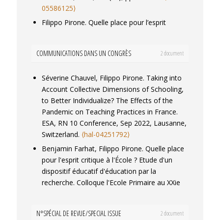
05586125⟩
Filippo Pirone. Quelle place pour l’esprit
critique à l’École ? Étude d’un dispositif
éducatif dit d’«éducation par la recherche ».
COMMUNICATIONS DANS UN CONGRÈS
2 document
Recherches en éducation
, 2023, 54,
⟨10.4000/ree.12166⟩
.
⟨hal-04426949⟩
Séverine Chauvel, Filippo Pirone. Taking into
Filippo Pirone. La crise sanitaire : un
Account Collective Dimensions of Schooling,
accélérateur de l’évolution récente du métier
to Better Individualize? The Effects of the
enseignant ?.
Diversité
, 2022, 200,
Pandemic on Teaching Practices in France.
⟨10.35562/diversite.1994⟩
.
⟨hal-04427032⟩
ESA, RN 10 Conference
, Sep 2022, Lausanne,
Filippo Pirone. L’école au temps de la crise
Switzerland.
⟨hal-04251792⟩
sanitaire : inégalités éducatives et liens
Benjamin Farhat, Filippo Pirone. Quelle place
sociaux.
Cause commune. Revue d'action
pour l'esprit critique à l'École ? Etude d'un
politique du PCF
, 2022.
⟨hal-04427360⟩
dispositif éducatif d'éducation par la
Romain Delès, Filippo Pirone. How the
recherche.
Colloque l'Ecole Primaire au XXie
societal lockdown in 2020 revealed structural
siècle
, Oct 2021, Paris, France.
⟨hal-
educational inequalities.
European Journal of
04256335⟩
Education
, 2021, Perspectives on school
N°SPÉCIAL DE REVUE/SPECIAL ISSUE
2 document