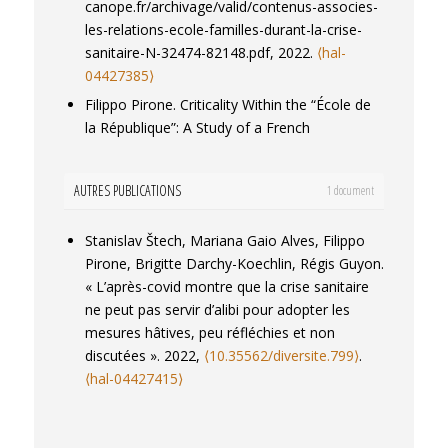
canope.fr/archivage/valid/contenus-associes-
différenciation dans l’« École à la maison ».
les-relations-ecole-familles-durant-la-crise-
Administration & éducation
, 2021, École et
sanitaire-N-32474-82148.pdf, 2022.
⟨hal-
crise sanitaire : déstabilisation et
04427385⟩
opportunités, 169, pp.155-161.
Filippo Pirone. Criticality Within the “École de
⟨10.3917/admed.169.0155⟩
.
⟨halshs-
la République”: A Study of a French
03185592⟩
Educational Programme Based on Scientific
Séverine Chauvel, Romain Delès, Filippo
Research.
The Meaning of Criticality in
Pirone. Enseigner pendant le confinement en
AUTRES PUBLICATIONS
1 document
Education Research : Reflecting on Critical
Réseau d’Éducation Prioritaire (REP et REP+).
Pedagogy
, Palgrave Macmillan Cham, pp.47-
Administration & éducation
, 2021, École et
Stanislav Štech, Mariana Gaio Alves, Filippo
70, 2020, 978-3-030-56009-6.
⟨10.1007/978-3-
crise sanitaire : déstabilisation et
Pirone, Brigitte Darchy-Koechlin, Régis Guyon.
030-56009-6_3⟩
.
⟨hal-03942887⟩
opportunités, 169, pp.119-124.
« L’après-covid montre que la crise sanitaire
Filippo Pirone. Les « intermédiaires
⟨10.3917/admed.169.0119⟩
.
⟨halshs-
ne peut pas servir d’alibi pour adopter les
scolaires ». Micro-lycees et nouvelles
03213559⟩
mesures hâtives, peu réfléchies et non
frontieres.
Aux frontières de l’école.
Séverine Chauvel, Romain Delès, Filippo
discutées ». 2022,
⟨10.35562/diversite.799⟩
.
Institutions, acteurs, objets
, Presses
Pirone. Les répertoires d’action des
⟨hal-04427415⟩
universitaires de Vincennes, pp.133, 2015,
enseignant.e.s en période de pandémie en
⟨10.3917/puv.rayou.2015.01.0133⟩
.
⟨hal-
France. Travail invisible, résistance et
04427206⟩
expertise face à la continuité pédagogique en