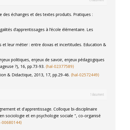
se des échanges et des textes produits.
Pratiques :
égalités d’apprentissages à l’école élémentaire.
Les
et leur métier : entre doxas et incertitudes.
Education &
njeux politiques, enjeux de savoir, enjeux pédagogiques
ageuse ?), 16, pp.73-93.
⟨hal-02377589⟩
ion & Didactique
, 2013, 17, pp.29-46.
⟨hal-02572449⟩
ail peu enseignées ?.
Repères : Recherches en didactique
1 document
6, pp.17-21.
⟨hal-01080962⟩
eignement et d'apprentissage.
Colloque bi-disciplinaire
uistique, littérature, didactique
, 2009, 143-144, pp.11-26.
 en sociologie et en psychologie sociale ", co-organisé
s-00680144⟩