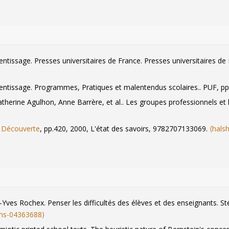
uates: literacy or students’ universes of reference?.
Journal of Educat
n-Yves Rochex. Performances en littéracie, modes de faire et univers 
2006, 157, pp.85-101.
⟨halshs-00750168⟩
n-Yves Rochex. Les performances en littéracie et l'hétérogénéité des u
II (2), pp.43-64.
⟨halshs-00750141⟩
rentissage. Presses universitaires de France. Presses universitaires d
ratiques langagières avec des élèves de Clis 4.
La nouvelle revue de l'A
pprentissage. Programmes, Pratiques et malentendus scolaires.. PUF, 
herine Agulhon, Anne Barrère, et al.. Les groupes professionnels et l
 Découverte
, pp.420, 2000, L'état des savoirs, 9782707133069.
⟨hals
n-Yves Rochex. Penser les difficultés des élèves et des enseignants. 
shs-04363688⟩