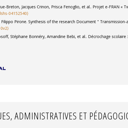
rue-Breton, Jacques Crinon, Prisca Fenoglio, et al.. Projet e-FRAN « 
alshs-04152540⟩
 Filippo Pirone. Synthesis of the research Document " Transmission-ap
10v2⟩
Rosoff, Stéphane Bonnéry, Amandine Bebi, et al.. Décrochage scolaire 
UES, ADMINISTRATIVES ET PÉDAGOG