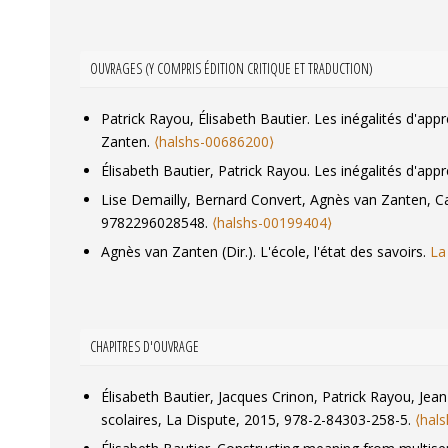
Élisabeth Bautier, Patrick Rayou. What PISA really eval
Jacques Crinon, Élisabeth Bautier, Patrick Rayou, Jea
l'enquête PISA 2000.
Revue française de pédagogie
, 
OUVRAGES (Y COMPRIS ÉDITION CRITIQUE ET TRADUCTION)
Jacques Crinon, Élisabeth Bautier, Patrick Rayou, Jea
Giornale Italiano di Pedagogia Sperimentale
, 2005, XI
Patrick Rayou, Élisabeth Bautier. Les inégalités d'app
Patrice Bourdon, Élisabeth Bautier. Scolarisation et p
Zanten.
⟨halshs-00686200⟩
01987945⟩
Élisabeth Bautier, Patrick Rayou. Les inégalités d'a
Lise Demailly, Bernard Convert, Agnès van Zanten, Cat
9782296028548.
⟨halshs-00199404⟩
Agnès van Zanten (Dir.). L'école, l'état des savoirs.
La
CHAPITRES D'OUVRAGE
Élisabeth Bautier, Jacques Crinon, Patrick Rayou, Jea
scolaires
, La Dispute, 2015, 978-2-84303-258-5.
⟨hal