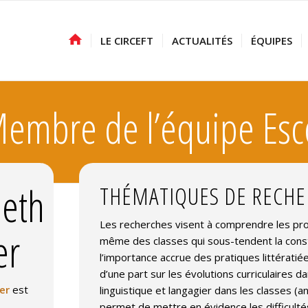
LE CIRCEFT
ACTUALITÉS
ÉQUIPES
embre de l’équipe Esc
beth
THÉMATIQUES DE RECH
Les recherches visent à comprendre les pro
er
même des classes qui sous-tendent la const
l’importance accrue des pratiques littératié
d’une part sur les évolutions curriculaires
er
est
linguistique et langagier dans les classes (
permet de mettre en évidence les difficult