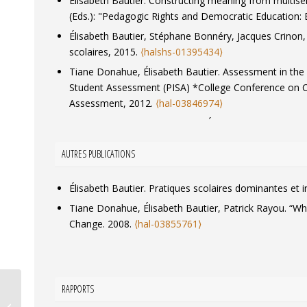
Élisabeth Bautier. Constructing meaning from multisemi
(Eds.): "Pedagogic Rights and Democratic Education:
Élisabeth Bautier, Stéphane Bonnéry, Jacques Crinon, 
scolaires
, 2015.
⟨halshs-01395434⟩
Tiane Donahue, Élisabeth Bautier. Assessment in the 
Student Assessment (PISA) *College Conference on 
Assessment
, 2012.
⟨hal-03846974⟩
Jacques Crinon, Brigitte Marin, Élisabeth Bautier. Que
développement des gestes professionnels dans l'ens
AUTRES PUBLICATIONS
Élisabeth Bautier. Pratiques scolaires dominantes et in
Tiane Donahue, Élisabeth Bautier, Patrick Rayou. “Wha
Change. 2008.
⟨hal-03855761⟩
RAPPORTS
Filippo Pirone