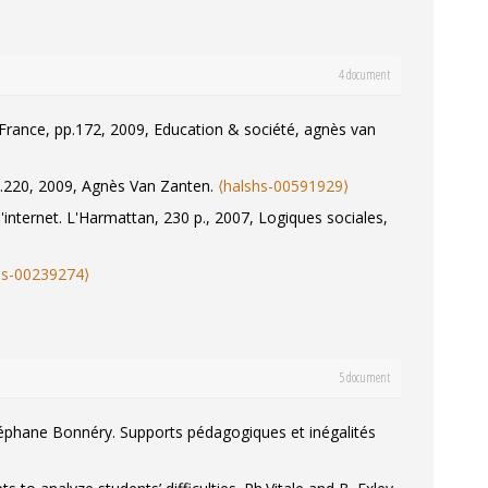
ional Change
, 2007, pp.
⟨hal-01081117⟩
mobilisés par les élèves. Analyses secondaires de
4 document
nivers mentaux mobilisés par les élèves..
Cadmo,
e France, pp.172, 2009, Education & société, agnès van
IS : adaptation et intégration scolaires
, 2000.
⟨hal-
pp.220, 2009, Agnès Van Zanten.
⟨halshs-00591929⟩
'internet. L'Harmattan, 230 p., 2007, Logiques sociales,
hs-00239274⟩
5 document
Stéphane Bonnéry.
Supports pédagogiques et inégalités