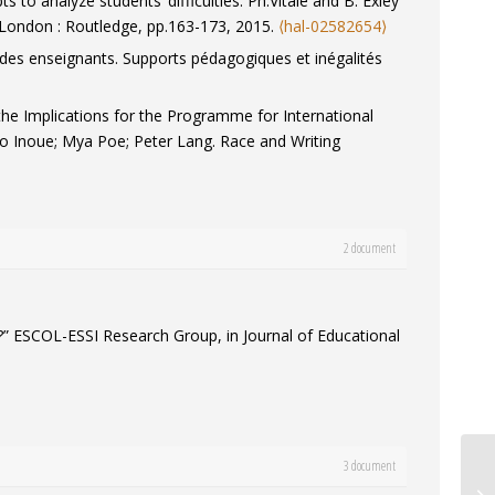
s to analyze students’ difficulties.
Ph.Vitale and B. Exley
 London : Routledge, pp.163-173, 2015.
⟨hal-02582654⟩
t des enseignants.
Supports pédagogiques et inégalités
he Implications for the Programme for International
o Inoue; Mya Poe; Peter Lang.
Race and Writing
s, paroles de l'enseignant. D. Bucheton & O. Dezutter.
Le
8⟩
2 document
e?” ESCOL-ESSI Research Group, in Journal of Educational
3 document