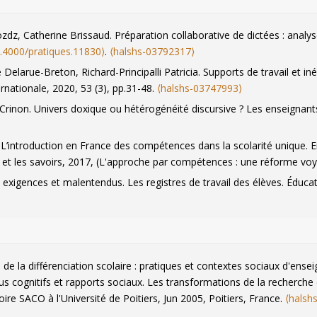
zdz, Catherine Brissaud. Préparation collaborative de dictées : analy
.4000/pratiques.11830⟩
.
⟨halshs-03792317⟩
Delarue-Breton, Richard-Principalli Patricia. Supports de travail et in
ernationale
, 2020, 53 (3), pp.31-48.
⟨halshs-03747993⟩
Crinon. Univers doxique ou hétérogénéité discursive ? Les enseignants 
 L’introduction en France des compétences dans la scolarité unique. E
 et les savoirs
, 2017, (L'approche par compétences : une réforme voy
e : exigences et malentendus. Les registres de travail des élèves.
Éducat
Breton, Brigitte Marin. Les textes composites : des exigences de trav
alshs-00750225⟩
gique de parcours.
Diversité
, 2012, 14, pp.122-137.
⟨hal-01084040⟩
-scolaires.
Pratiques : linguistique, littérature, didactique
, 2010, 145-14
de la différenciation scolaire : pratiques et contextes sociaux d'ens
ave la construction des usages littéraciés du langage.
Pratiques : ling
sus cognitifs et rapports sociaux. Les transformations de la recherche
oire SACO à l'Université de Poitiers
, Jun 2005, Poitiers, France.
⟨halsh