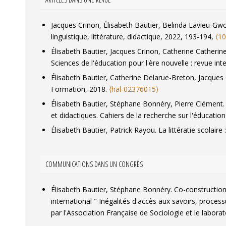
Jacques Crinon, Élisabeth Bautier, Belinda Lavieu-Gwo
linguistique, littérature, didactique
, 2022, 193-194,
⟨10
Élisabeth Bautier, Jacques Crinon, Catherine Catherine 
Sciences de l'éducation pour l'ère nouvelle : revue int
Élisabeth Bautier, Catherine Delarue-Breton, Jacques 
Formation
, 2018.
⟨hal-02376015⟩
Élisabeth Bautier, Stéphane Bonnéry, Pierre Clément.
et didactiques.
Cahiers de la recherche sur l'éducation
Élisabeth Bautier, Patrick Rayou. La littératie scolair
Jacques Crinon, Élisabeth Bautier, Catherine Delarue-
du français langue maternelle
, 2012, 45, pp.63-79.
⟨h
COMMUNICATIONS DANS UN CONGRÈS
Élisabeth Bautier. Décrochage scolaire, genèse et lo
Élisabeth Bautier. Recherche et différenciations socio
Élisabeth Bautier, Stéphane Bonnéry. Co-construction 
Élisabeth Bautier. Quand le discours pédagogique entr
international " Inégalités d'accès aux savoirs, proces
⟨hal-01080908⟩
par l'Association Française de Sociologie et le laborat