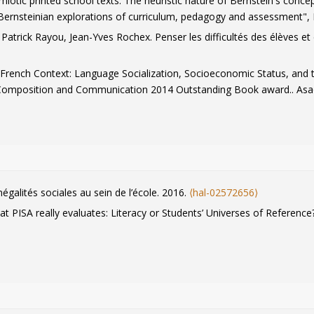
otic printed school texts. The heuristic nature of Bernstein's concept
 Bernsteinian explorations of curriculum, pedagogy and assessment"
,
Patrick Rayou, Jean-Yves Rochex. Penser les difficultés des élèves e
French Context: Language Socialization, Socioeconomic Status, and t
Composition and Communication 2014 Outstanding Book award.. Asa
lles situations de travail pour quel apprentissage ? Paroles des élève
eignement du français
, De Boeck, pp.123-147, 2008.
⟨halshs-0076553
égalités sociales au sein de l’école. 2016.
⟨hal-02572656⟩
t PISA really evaluates: Literacy or Students’ Universes of Referenc