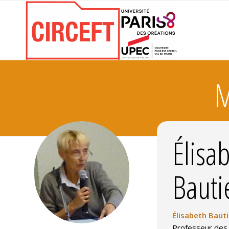
M
Élisa
Bauti
Élisabeth Bauti
Professeur des