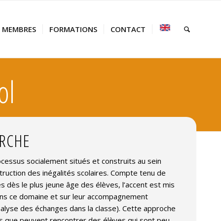
MEMBRES
FORMATIONS
CONTACT
ol
ERCHE
cessus socialement situés et construits au sein
ruction des inégalités scolaires. Compte tenu de
es dès le plus jeune âge des élèves, l’accent est mis
 dans ce domaine et sur leur accompagnement
analyse des échanges dans la classe). Cette approche
és que peuvent rencontrer des élèves qui sont peu