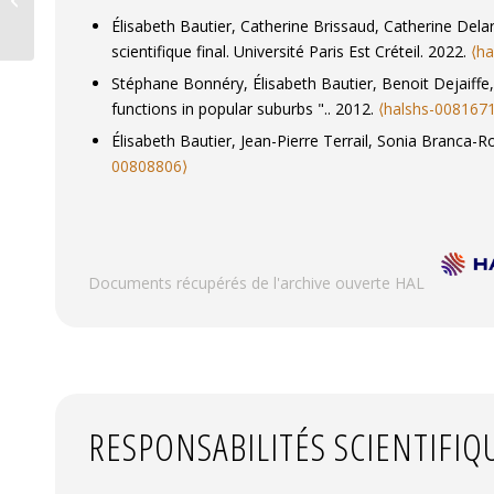
Élisabeth Bautier, Catherine Brissaud, Catherine Dela
scientifique final. Université Paris Est Créteil. 2022.
⟨h
Stéphane Bonnéry, Élisabeth Bautier, Benoit Dejaiffe,
functions in popular suburbs ".. 2012.
⟨halshs-008167
Élisabeth Bautier, Jean-Pierre Terrail, Sonia Branca-
00808806⟩
Documents récupérés de l'archive ouverte HAL
RESPONSABILITÉS SCIENTIFIQ