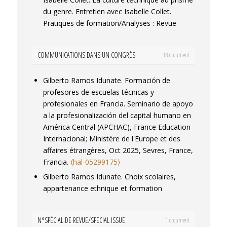
du genre. Entretien avec Isabelle Collet.
Pratiques de formation/Analyses : Revue
internationale de sciences humaines et
sociales
, 2025, 71,
COMMUNICATIONS DANS UN CONGRÈS
18 document
https://www.pratiquesdeformation.fr/1024.
⟨hal-05297270⟩
Gilberto Ramos Idunate. Formación de
Avelino Aldo de Lima Neto, Gilberto Ramos
profesores de escuelas técnicas y
Iduñate, Moisés Llopis I Arlacón. Introducción
profesionales en Francia.
Seminario de apoyo
del dossier "Diversidad, prácticas
a la profesionalización del capital humano en
pedagógicas y formación del profesorado en
América Central (APCHAC)
, France Education
Educación Profesional, Técnica y
Internacional; Ministère de l'Europe et des
Tecnológica"..
Revista Temas em Educação
,
affaires étrangères, Oct 2025, Sevres, France,
2025, 34 (1),
Francia.
⟨hal-05299175⟩
https://periodicos.bbn.ufpb.br/index.php/rteo/article/vie
Gilberto Ramos Idunate. Choix scolaires,
⟨10.22478/ufpb.2359-7003.2025v34n1.73337⟩
.
appartenance ethnique et formation
⟨hal-05269167⟩
professionnelle au Mexique.
Congrès 2025 de
Gilberto Ramos Idunate, Ali Hammoud.
l'Institut des Amériques
, Institut des
Repenser l’apprentissage des compétences
N°SPÉCIAL DE REVUE/SPECIAL ISSUE
1 document
Amériques; Campus Condorcet, Oct 2025,