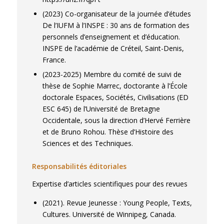
international de l'AISLF
, Jul 2012, Rabat,
(2023) Co-organisateur de la journée d’études
Maroc.
⟨hal-04478140⟩
De l’IUFM à l’INSPE : 30 ans de formation des
Gilberto Ramos Idunate. Education populaire
personnels d’enseignement et d’éducation.
au Mexique: de Paulo Freire à la praxis d'une
INSPE de l’académie de Créteil, Saint-Denis,
pédagogie réflexive.
L’Intervention Sociale
France.
d’Intérêt Collectif, une spécificité du travail
(2023-2025) Membre du comité de suivi de
social ?
, L’Institut de formation sociale des
thèse de Sophie Marrec, doctorante à l’École
Yvelines, Apr 2012, Versailles (FR), France.
doctorale Espaces, Sociétés, Civilisations (ED
⟨hal-04478208⟩
ESC 645) de l’Université de Bretagne
Gilberto Ramos Idunate. Tensiones ligadas a
Occidentale, sous la direction d’Hervé Ferrière
la desarticulación entre formación técnica y
et de Bruno Rohou. Thèse d’Histoire des
mercado laboral en México.
Congreso de
Sciences et des Techniques.
investigación México-Francia
, Gobierno
Mexicano-CONACYT, Oct 2011, Paris, Francia.
Responsabilités éditoriales
⟨hal-04478257⟩
Expertise d’articles scientifiques pour des revues
(2021). Revue Jeunesse : Young People, Texts,
Cultures. Université de Winnipeg, Canada.