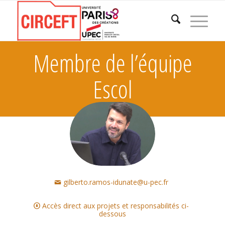
Membre de l’équipe
Escol
gilberto.ramos-idunate@u-pec.fr
Accès direct aux projets et responsabilités ci-
dessous