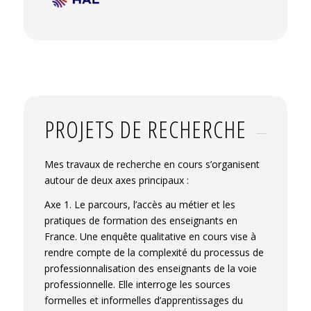
professionnel.
Évolution des savoirs ou des
rapports aux savoirs
, SFR PARFERE INSPE
UPEC, Mar 2023, Bonneuil-sur-Marne, France.
⟨hal-04479919⟩
Michaël Huchette, Luz Helena Martinez
Barrera, Gilberto Ramos Iduñate. Des
relations sociales constructives en formation
universitaire.
Congrès AIPU22. Agir ensemble
PROJETS DE RECHERCHE
dans l’enseignement supérieur : enjeux et
perspectives
, AIPU, May 2022, Rennes,
France.
⟨hal-03904706⟩
Mes travaux de recherche en cours s’organisent
autour de deux axes principaux :
Gilberto Ramos Idunate. (Re)construcción de
la identidad social y profesional: Trayectorias
Axe 1. Le parcours, l’accès au métier et les
de un grupo de docentes de escuelas técnicas
pratiques de formation des enseignants en
en México.
IV Forum of Sociology
,
France. Une enquête qualitative en cours vise à
International Sociological Association, Feb
rendre compte de la complexité du processus de
2021, Porto Alegre, Brasil.
⟨hal-04016941⟩
professionnalisation des enseignants de la voie
Gilberto Ramos Idunate. In search of an
professionnelle. Elle interroge les sources
almost impossible social articulation:
formelles et informelles d’apprentissages du