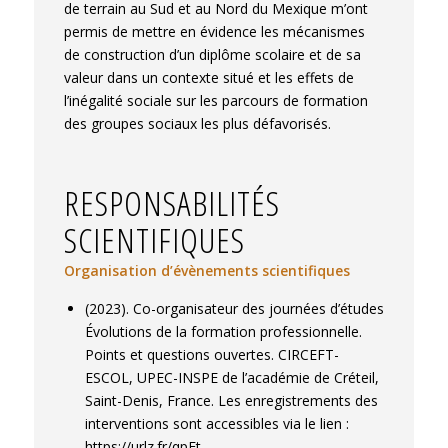
de terrain au Sud et au Nord du Mexique m’ont
Gilberto Ramos Idunate. Paulo Freire et
permis de mettre en évidence les mécanismes
l’Education Populaire : pistes latino -
de construction d’un diplôme scolaire et de sa
américaines d’une pédagogie critique.
valeur dans un contexte situé et les effets de
L'oeuvre de Paulo Freire
, IRFFE d'Amiens,
l’inégalité sociale sur les parcours de formation
Mar 2013, Amiens, France.
⟨hal-04478297⟩
des groupes sociaux les plus défavorisés.
Gilberto Ramos Idunate. ¿Un perfil atípico?
Analizar la etnicidad desde la construcción de
un perfil sociocultural de alumnos indígenas y
RESPONSABILITÉS
no indígenas en un bachillerato mexicano.
54
SCIENTIFIQUES
International Congress of Americanists
, Jul
2012, Vienne, Austria.
⟨hal-04477055⟩
Organisation d’évènements scientifiques
Gilberto Ramos Idunate. Formación
profesional en contextos de pobreza en
(2023). Co-organisateur des journées d’études
México.
54 International Congress of
Évolutions de la formation professionnelle.
Americanists
, Jul 2012, Vienne, Austria.
⟨hal-
Points et questions ouvertes. CIRCEFT-
04477080⟩
ESCOL, UPEC-INSPE de l’académie de Créteil,
Gilberto Ramos Idunate. L’ethnicité comme
Saint-Denis, France. Les enregistrements des
espace d’incertitude: élèves indiens en milieu
interventions sont accessibles via le lien :
scolaire au Mexique.
XIXe Congrès
https://urlz.fr/qpFt