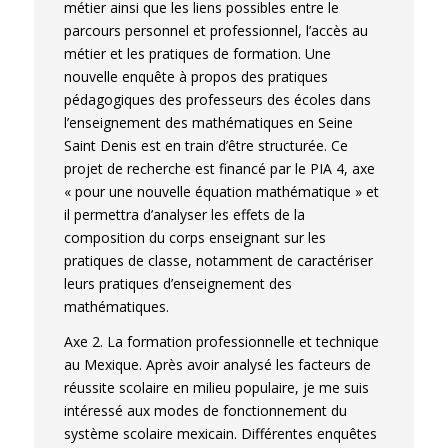
Vocational training and access to
métier ainsi que les liens possibles entre le
employment of technicians in Mexico.
IV
parcours personnel et professionnel, l’accès au
Forum of Sociology
, International Sociological
métier et les pratiques de formation. Une
Association, Feb 2021, Porto Alegre, Brazil.
nouvelle enquête à propos des pratiques
⟨hal-04016951⟩
pédagogiques des professeurs des écoles dans
l’enseignement des mathématiques en Seine
Gilberto Ramos Idunate. Enquêter en milieu
Saint Denis est en train d’être structurée. Ce
scolaire au Mexique : entre la construction
projet de recherche est financé par le PIA 4, axe
d’une relation de confiance et la prise de
« pour une nouvelle équation mathématique » et
distance réflexive.
4ème journée d’études du
il permettra d’analyser les effets de la
Réseau des jeunes chercheurs américanistes
,
composition du corps enseignant sur les
Institut des Amériques, Oct 2015, Brest,
pratiques de classe, notamment de caractériser
France.
⟨hal-04478349⟩
leurs pratiques d’enseignement des
Gilberto Ramos Idunate. Jeunes indiennes
mathématiques.
parmi les jeunes populaires au Mexique :
quelles spécificités en milieu scolaire ?.
5ème
Axe 2. La formation professionnelle et technique
Congrès de l'association française de
au Mexique. Après avoir analysé les facteurs de
sociologie
, AFS Association française de
réussite scolaire en milieu populaire, je me suis
sociologie, Sep 2013, Nantes, France.
⟨hal-
intéressé aux modes de fonctionnement du
04519708⟩
système scolaire mexicain. Différentes enquêtes