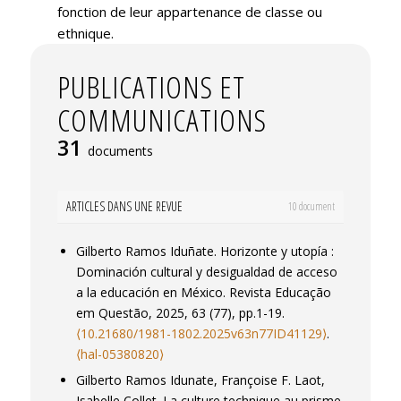
fonction de leur appartenance de classe ou
ethnique.
J’étudie également le processus de
PUBLICATIONS ET
construction de la valeur sociale et de la
valeur d’échange d’un diplôme scolaire et plus
COMMUNICATIONS
largement à la relation entre la formation et
31
l’accès à l’emploi. Grâce aux outils qualitatifs et
documents
quantitatifs de recherche, j’interroge
l’influence des origines sociaux sur les
ARTICLES DANS UNE REVUE
10 document
parcours de formation et de
professionnalisation ainsi que les logiques,
Gilberto Ramos Iduñate. Horizonte y utopía :
souvent en conflit, du monde scolaire et du
Dominación cultural y desigualdad de acceso
monde du travail.
a la educación en México.
Revista Educação
em Questão
, 2025, 63 (77), pp.1-19.
⟨10.21680/1981-1802.2025v63n77ID41129⟩
.
⟨hal-05380820⟩
Gilberto Ramos Idunate, Françoise F. Laot,
Isabelle Collet. La culture technique au prisme