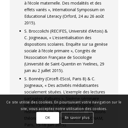
à l’école maternelle. Des modalités et des
effets variés », International Symposium on
Educational Literacy (Orford, 24 au 26 août
2015).
S. Broccolichi (RECIFES, Université d’Artois) &
C. Joigneaux, « L’essentialisation des
dispositions scolaires. Enquête sur sa genèse
sociale à l’école primaire », Congrès de
l’Association Française de Sociologie
(Université de Saint-Quentin en Yvelines, 29
juin au 2 juillet 2015).
S. Bonnéry (Circeft-EScol, Paris 8) & C.
Joigneaux, « Des activités médiatisantes
socialement situées. L’exemple des lectures
partagées d’albums », Sixième séminaire
Ce site utilise des cookies. En poursuivant votre navigation sur le
pluridisciplinaire international Vygotski :
site, vous acceptez notre utilisation des cookies.
Histoire, culture, développement : questions
OK
En savoir plus
théoriques, recherches empiriques (CNAM,
Paris, 15-16 juin 2015).