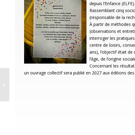
depuis l’Enfance (ELFE).
Rassemblant cinq soci
(responsable de la rec
À partir de méthodes qu
(observations et entreti
interroger les pratique
centre de loisirs, cons
ans), l’objectif était 
l’âge, de l’origine soci
Concernant les résulta
un ouvrage collectif sera publié en 2027 aux éditions des
Chanel Montondo