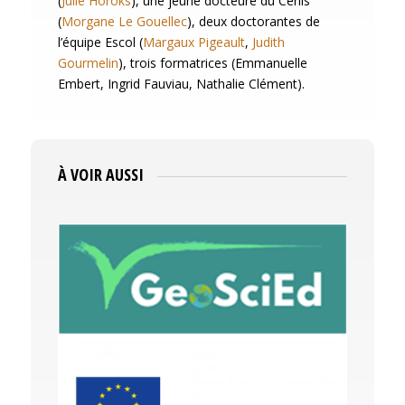
(
Julie Horoks
), une jeune docteure du Cerlis
(
Morgane Le Gouellec
), deux doctorantes de
l’équipe Escol (
Margaux Pigeault
,
Judith
Gourmelin
), trois formatrices (Emmanuelle
Embert, Ingrid Fauviau, Nathalie Clément).
À VOIR AUSSI