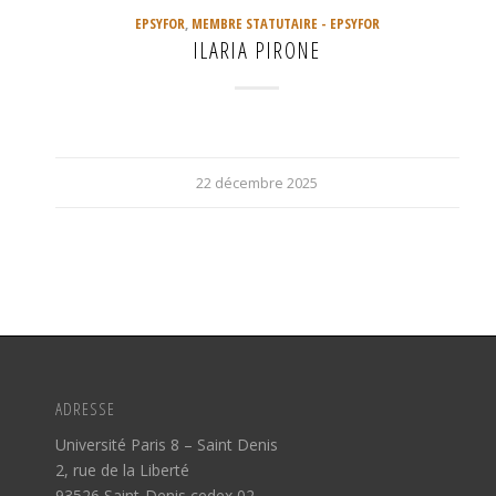
EPSYFOR
,
MEMBRE STATUTAIRE - EPSYFOR
ILARIA PIRONE
22 décembre 2025
ADRESSE
Université Paris 8 – Saint Denis
2, rue de la Liberté
93526 Saint-Denis cedex 02