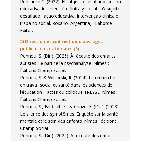
Ronchese C. (2022). El subjecto desafiado: acción
adolescence, protection de l’enfance,
educativa, intervención clínica y social – O sujeito
desafiado : açao educativa, intervençao clinica e
surdité, handicap… Une part importante de
trabalho social. Rosario (Argentina) : Laborde
mes travaux consiste à produire des études
Editor.
scientifiques critiques des approches
biomédicales et standardisée de la souffrance
2) Direction et codirection d’ouvrages
psychique, pour ouvrir sur la nécessité de la
publications nationales (5)
psychanalyse et des approches cliniques
Ponnou, S. (Dir.). (2025). À l’écoute des enfants
dans les différents domaines de l’éducation,
autistes : le pari de la psychanalyse. Nîmes :
du soin et du travail social.
Éditions Champ Social.
Ponnou, S. & Wittorski, R. (2024). La recherche
– Les pratiques et recherches cliniques dans
en travail social et santé dans les sciences de
le domaine de la santé mentale, de
l’éducation – actes du colloque TRESSE. Nîmes :
l’éducation et de l’intervention sociale :
Éditions Champ Social.
approches psychanalytiques et
Ponnou, S., Briffault, X., & Chave, F. (Dir.). (2023)
épistémologiques de la clinique en sciences
Le silence des symptômes. Enquête sur la santé
humaines et sociales.
mentale et le soin des enfants. Nîmes : éditions
– Les dispositifs institutionnels d’éducation
Champ Social.
spécialisée et de soin.
Ponnou, S. (Dir.). (2022). A l’écoute des enfants
– Les dispositifs de formation en sciences de