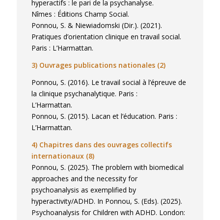
hyperactifs : le pari de la psychanalyse.
l’éducation, et tout particulièrement dans
Nîmes : Éditions Champ Social.
les métiers du travail social – éducation
Ponnou, S. & Niewiadomski (Dir.). (2021).
spécialisée : histoire, fondements, réformes,
Pratiques d’orientation clinique en travail social.
débats relatifs à l’universitarisation.
Paris : L’Harmattan.
– L’analyse des représentations des troubles
3) Ouvrages publications nationales (2)
mentaux dans les médias, dans la littérature
spécialisée et professionnelle (distorsions,
Ponnou, S. (2016). Le travail social à l’épreuve de
biais scientifiques, biais médiatiques,
la clinique psychanalytique. Paris :
conflits d’intérêts).
L’Harmattan.
– Les études épidémiologiques et l’analyse
Ponnou, S. (2015). Lacan et l’éducation. Paris :
des bases de données de santé
L’Harmattan.
(CNAM/MDPH) en psychiatrie de l’enfant et
4) Chapitres dans des ouvrages collectifs
de l’adolescent : études des multiples
internationaux (8)
variables cliniques, démographiques,
Ponnou, S. (2025). The problem with biomedical
institutionnelles et sociales contribuant au
approaches and the necessity for
diagnostic, au soin, et au parcours d’inclusion
psychoanalysis as exemplified by
des enfants. Usage des méthodes
hyperactivity/ADHD. In Ponnou, S. (Eds). (2025).
quantitatives/épidémiologiques à des fins
Psychoanalysis for Children with ADHD. London: