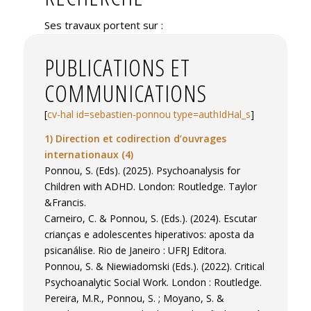
Ses travaux portent sur :
– Les études psychanalytiques, et notamment
la clinique et la théorie lacanienne : études
PUBLICATIONS ET
de cas cliniques, analyse de vastes corpora
COMMUNICATIONS
parus ou inédits dans la littérature
psychanalytique, travail sur les concepts,
[
cv-hal id=sebastien-ponnou type=authIdHal_s
]
épistémologie psychanalytique,
1) Direction et codirection d’ouvrages
psychanalyse et société.
internationaux (4)
– La thématique « Éducation et psychanalyse
Ponnou, S. (Eds). (2025). Psychoanalysis for
». Les usages de la référence à la
Children with ADHD. London: Routledge. Taylor
psychanalyse dans les pratiques d’éducation,
&Francis.
de soin, et dans les institutions
Carneiro, C. & Ponnou, S. (Eds.). (2024). Escutar
médicosociales : approche historique,
crianças e adolescentes hiperativos: aposta da
articulation théorie-pratique, enjeux
psicanálise. Rio de Janeiro : UFRJ Editora.
contemporains.
Ponnou, S. & Niewiadomski (Eds.). (2022). Critical
– Les problématiques des publics dans les
Psychoanalytic Social Work. London : Routledge.
domaines du soin et de l’intervention sociale :
Pereira, M.R., Ponnou, S. ; Moyano, S. &
pédopsychiatrie, TDAH, autisme, enfance et