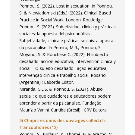
Ponnou, S. (2022). Lost in sexuation. In Ponnou,
S. & Niewiadomski (Eds.). (2022). Clinical Based
Practice in Social Work. London: Routledge.
Ponnou, S. (2022). Subjetividad, clínica y prácticas
sociales: la apuesta del psicoanálisis –
Subjetividade, clínica e práticas sociais: a aposta
da psicanálise. In Pereira, M.R., Ponnou, S. ;
Moyano, S. & Ronchese C. (2022). El subjecto
desafiado: acción educativa, intervención clínica y
social – O sujeito desafiado : açao educativa,
intervençao clinica e trabalho social. Rosario
(Argentina) : Laborde Editor.
Miranda, C.E.S. & Ponnou, S. (2021). Abuso
sexual : o que cuidadores e educadores podem
aprender a partir da psicanalise. Fundação
Maurízio Vanini. Curitiba (Brésil) : CRV Editora.
5) Chapitres dans des ouvrages collectifs
francophones (12)
Ponnou, S., Briffault, X., Thomé, B. & Aragno, V.