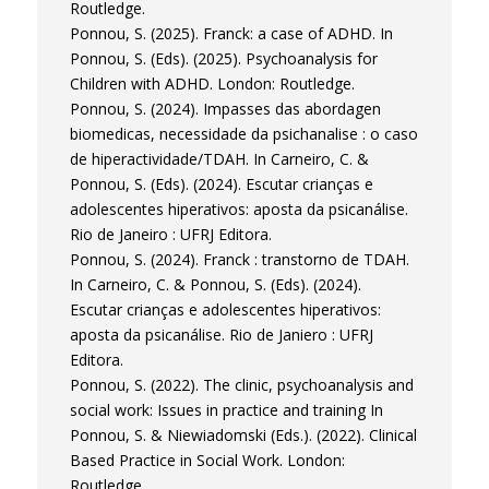
cliniques/pratiques.
Routledge.
Ponnou, S. (2025). Franck: a case of ADHD. In
Ponnou, S. (Eds). (2025). Psychoanalysis for
Children with ADHD. London: Routledge.
Ponnou, S. (2024). Impasses das abordagen
biomedicas, necessidade da psichanalise : o caso
de hiperactividade/TDAH. In Carneiro, C. &
Ponnou, S. (Eds). (2024). Escutar crianças e
adolescentes hiperativos: aposta da psicanálise.
Rio de Janeiro : UFRJ Editora.
Ponnou, S. (2024). Franck : transtorno de TDAH.
In Carneiro, C. & Ponnou, S. (Eds). (2024).
Escutar crianças e adolescentes hiperativos:
aposta da psicanálise. Rio de Janiero : UFRJ
Editora.
Ponnou, S. (2022). The clinic, psychoanalysis and
social work: Issues in practice and training In
Ponnou, S. & Niewiadomski (Eds.). (2022). Clinical
Based Practice in Social Work. London:
Routledge.