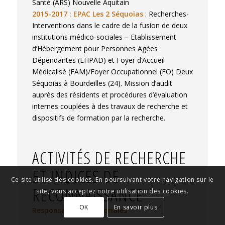
Santé (ARS) Nouvelle Aquitain
2015-2017 : EPAC Les 2 Séquoias
: Recherches-
Interventions dans le cadre de la fusion de deux
institutions médico-sociales – Etablissement
d’Hébergement pour Personnes Agées
Dépendantes (EHPAD) et Foyer d’Accueil
Médicalisé (FAM)/Foyer Occupationnel (FO) Deux
Séquoias à Bourdeilles (24). Mission d’audit
auprès des résidents et procédures d’évaluation
internes couplées à des travaux de recherche et
dispositifs de formation par la recherche.
ACTIVITÉS DE RECHERCHE
ET INDICES DE
Ce site utilise des cookies. En poursuivant votre navigation sur le
RECONNAISSANCE
site, vous acceptez notre utilisation des cookies.
OK
En savoir plus
Responsabilités éditoriales