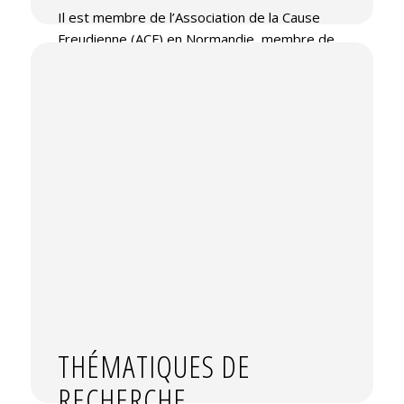
Il est membre de l’Association de la Cause
Freudienne (ACF) en Normandie, membre de
l’École de la Cause Freudienne (ECF) et de
l’Association Mondiale de Psychanalyse (AMP).
Il est personnalité qualifiée auprès du Conseil
de l’Enfance et de l’Adolescence du HCFEA.
Il est membre du Groupement d’Intérêt
Scientifique Hybrida Intervention Sociale.
Il a travaillé durant une dizaine d’années en
qualité d’éducateur spécialisé dans des
institutions hospitalières et médicosociales.
Membre de l’
équipe Epsyfor.
Accéder au CV sur HAL
THÉMATIQUES DE
RECHERCHE