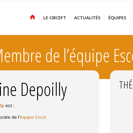
LE CIRCEFT
ACTUALITÉS
ÉQUIPES
embre de l’équipe Esc
ine Depoilly
THÉ
lly
est :
ciée de l’
équipe Escol.