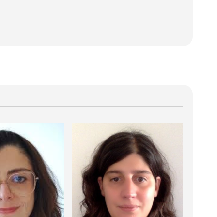
s de lycées professionnel, polyvalent et général face à
es classes difficiles
, Diptyque (6), Namur : Presses
87418⟩