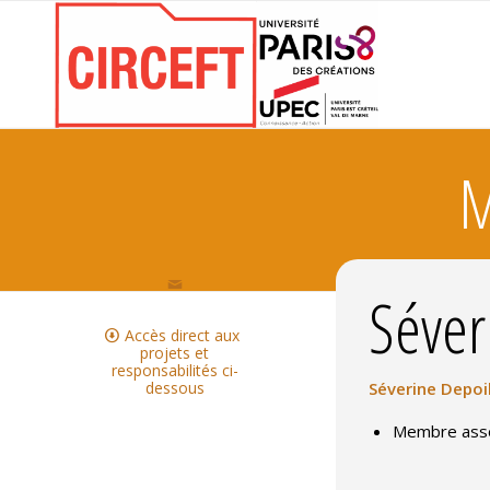
M
Séver
Accès direct aux
projets et
responsabilités ci-
dessous
Séverine Depoi
Membre asso