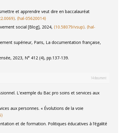
smettre et apprendre veut dire en baccalauréat
22.0069⟩
.
⟨hal-05620014⟩
vement social [Blog]
, 2024,
⟨10.58079/vsup⟩
.
⟨hal-
nement supérieur
, Paris, La documentation française,
ensée
, 2023, N° 412 (4), pp.137-139.
10.3917/lp.413.0087⟩
.
⟨hal-04732238⟩
14 document
1⟩
ité des garçons
. Paris, L’Harmattan, 2020, 293 p..
Travail,
sionnel. L'exemple du Bac pro soins et services aux
 dans le système éducatif
. Lyon : Presses universitaires de
ervices aux personnes.
« Évolutions de la voie
5⟩
 institutionnels, 2022/2 (73), pp.209-232.
ientation et de formation.
Politiques éducatives à l’égalité