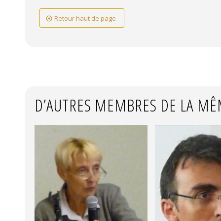
Isabelle de Peretti, Muriel Aubert, Jacques Crinon, Sév
l’univers tragique. Jean-Louis Dumortier; Marlène Leb
Retour haut de page
Universitaires de Namur; Centre d'études et de docum
D’AUTRES MEMBRES DE LA MÊ