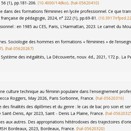
, 56 (1), pp.181-206.
⟨10.4000/14dko⟩
.
⟨hal-05620410⟩
que dans des formations féminines en lycée professionnel. Ce que tran
 française de pédagogie
, 2024, n° 222 (1), pp.69-81.
⟨10.3917/rfped.2
sionnel : en 1985 au CES
, Paris, L’Harmattan, 2023.
Le carnet du Mou
mes. Sociologie des hommes en formations « féminines » de l’enseig
7⟩
.
⟨hal-05620267⟩
 Système des inégalités
, La Découverte, nouv. éd., 2021, 172 p..
La P
ctoires et expériences familiales.
La Pensée
, 2023, 1 (413), pp.87-96.
⟨
e formation en danger ?.
The Conversation France
, 2023.
⟨hal-0562025
 scolaire au prisme du genre. De l’invisibilité des filles à la survisibil
une culture technique au féminin populaire dans l'enseignement profes
17/tgs.048.0194⟩
.
⟨hal-05620079⟩
becca Roggers, May 2026, Paris Sorbonne, France.
⟨hal-05620316⟩
 féminisation. Analyse comparative de trois postes à responsabilités
e des finalités des diplômes et du genre : le cas de bac pro soin et s
022, 216, pp.131-133.
⟨10.4000/rfp.12195⟩
.
⟨hal-05620083⟩
e Saint-Denis, Apr 2023, Saint - Denis La Plaine, France.
⟨hal-0562032
hiers du Genre
, 2022, Fémi(ni)cide. Parcours conceptuels, militants et
ices aux autres. Des appropriations hétérodoxes des trajectoires d'or
 MSH Bordeaux, 2023, Bordeaux, France.
⟨hal-05620320⟩