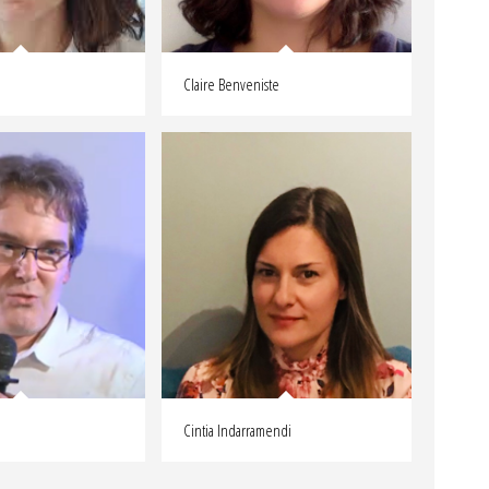
Claire Benveniste
Cintia Indarramendi