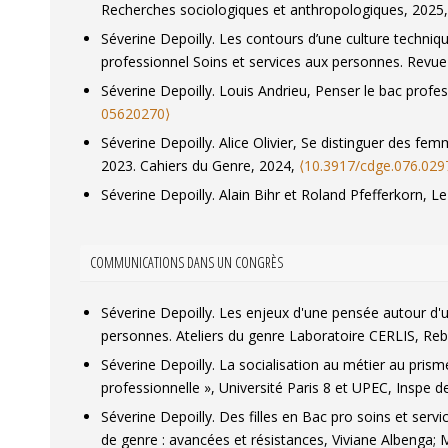
Recherches sociologiques et anthropologiques
, 2025
Séverine Depoilly. Les contours d’une culture techni
professionnel Soins et services aux personnes.
Revue
Séverine Depoilly. Louis Andrieu,
Penser le bac profes
05620270⟩
Séverine Depoilly. Alice Olivier,
Se distinguer des fem
2023.
Cahiers du Genre
, 2024,
⟨10.3917/cdge.076.029
Séverine Depoilly. Alain Bihr et Roland Pfefferkorn,
Le
⟨10.3917/lp.412.0137⟩
.
⟨hal-05620081⟩
Séverine Depoilly. Filles en lycée professionnel : traje
COMMUNICATIONS DANS UN CONGRÈS
Séverine Depoilly. Le lycée professionnel, une voie d
Séverine Depoilly. Sophie Duteil-Deyries,
Transgression
Séverine Depoilly. Les enjeux d'une pensée autour d'
genre et sociétés
, 2022, n° 48 (2), pp.194-197.
⟨10.39
personnes.
Ateliers du genre Laboratoire CERLIS
, Re
Séverine Depoilly. Gilles Combaz,
Les paradoxes de la
Séverine Depoilly. La socialisation au métier au prism
Lyon, 2021, 152 p..
Revue française de pédagogie
, 2
professionnelle », Université Paris 8 et UPEC
, Inspe d
Séverine Depoilly. Soumises, les filles en bac pro ?.
Ca
Séverine Depoilly. Des filles en Bac pro soins et serv
⟨10.3917/cdge.073.0209⟩
.
⟨hal-04733459⟩
de genre : avancées et résistances
, Viviane Albenga;