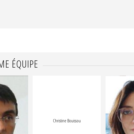
erine Depoilly, Sophie Farcy, et al.. Bourreaux et victimes : des élève
run.
Une formation littéraire malgré tout : enseigner la littérature dans l
entation pour l'enseignement du français, pp. 99-118, 2006.
⟨hal-031
ME ÉQUIPE
Christine Bouissou