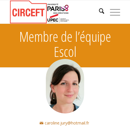
Membre de l’équipe
Escol
caroline.jury@hotmail.fr