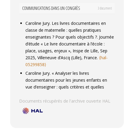
COMMUNICATIONS DANS UN CONGRÈS
3 document
Caroline Jury. Les livres documentaires en
classe de maternelle : quelles pratiques
enseignantes ? Pour quels objectifs ?.
Journée
d’étude « Le livre documentaire à l’école :
place, usages, enjeux »
, Inspe de Lille, Sep
2025, Villeneuve d’Ascq (Lille), France.
⟨hal-
05299858⟩
Caroline Jury. « Analyser les livres
documentaires pour les jeunes enfants en
vue d’enseigner : quels critères et quelles
spécificités ? ».
Congrès de l'ACFAS - Colloque
« Le livre jeunesse au service des
Documents récupérés de l'archive ouverte HAL
apprentissages : quelles méthodologies ? »
,
ACFAS, May 2025, Montréal, France.
⟨hal-
05299870⟩
Caroline Jury. « Les livres documentaires en