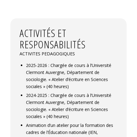
classe de Grande Section : quels usages, dans
quels buts ? ».
Colloque international « Le livre
documentaire pour la jeunesse, un objet
mouvant à identifier »
, Université d'Artois, Oct
ACTIVITÉS ET
2024, Arras, France.
⟨hal-05299875⟩
RESPONSABILITÉS
ACTIVITES PEDAGOGIQUES
2025-2026 : Chargée de cours à l’Université
Clermont Auvergne, Département de
sociologie. « Atelier d’écriture en Sciences
sociales » (40 heures)
2024-2025 : Chargée de cours à l’Université
Clermont Auvergne, Département de
sociologie. « Atelier d’écriture en Sciences
sociales » (40 heures)
Animation d’un atelier pour la formation des
cadres de l’Éducation nationale (IEN,