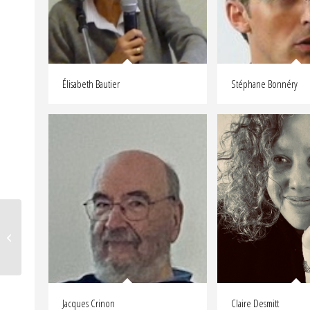
Élisabeth Bautier
Stéphane Bonnéry
Jennefer Peretti
Jacques Crinon
Claire Desmitt