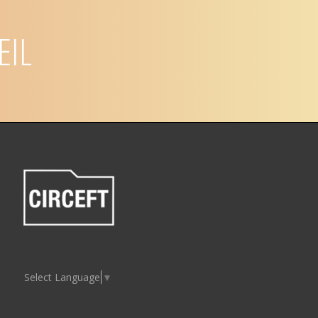
EIL
Select Language
▼