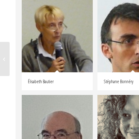
Margaux Pigeault
Élisabeth Bautier
Stéphane Bonnéry