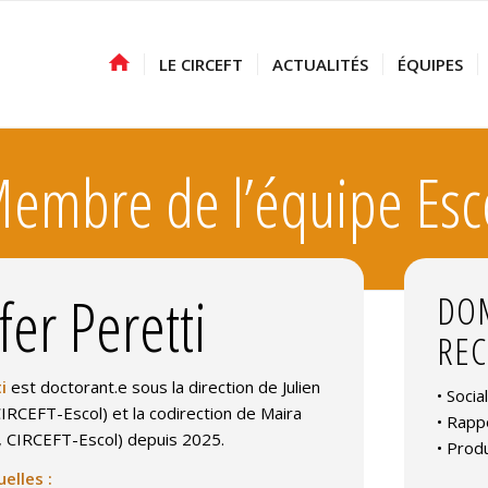
LE CIRCEFT
ACTUALITÉS
ÉQUIPES
embre de l’équipe Esc
fer Peretti
DOM
RE
i
est doctorant.e sous la direction de Julien
• Socia
IRCEFT-Escol) et la codirection de Maira
• Rapp
CIRCEFT-Escol) depuis 2025.
• Produ
uelles :