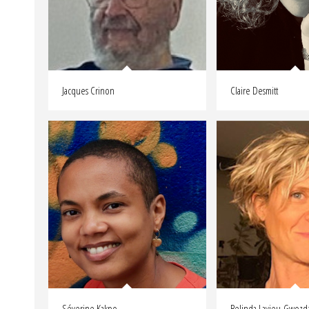
Jacques Crinon
Claire Desmitt
Séverine Kakpo
Belinda Lavieu-Gwozd