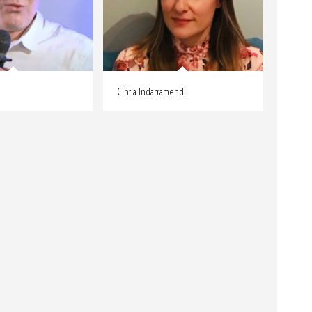
Cintia Indarramendi