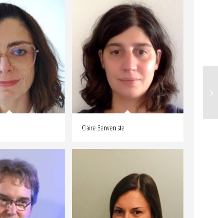
Sy
Claire Benveniste