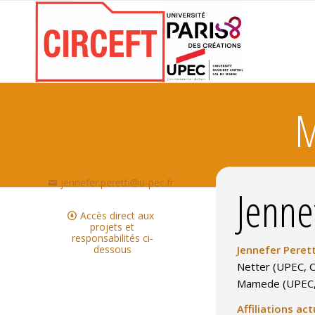
M
jennefer.peretti@u-pec.fr
Jenne
Accès direct aux
projets et
responsabilités ci-
dessous
Jennefer Perett
Netter (UPEC, C
Mamede (UPEC, 
Affiliations act