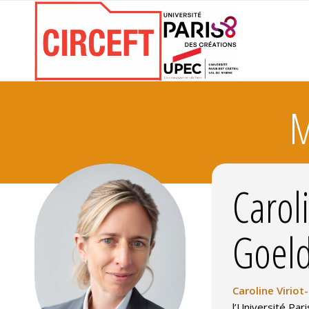
M
Caroli
Goeld
Caroline Viriot
l’Université Pari