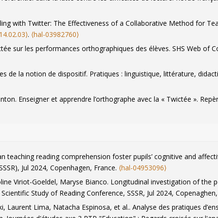
lling with Twitter: The Effectiveness of a Collaborative Method for Te
14.02.03⟩
.
⟨hal-03982760⟩
Twictée sur les performances orthographiques des élèves.
SHS Web of C
tes de la notion de dispositif.
Pratiques : linguistique, littérature, didac
onton. Enseigner et apprendre l’orthographe avec la « Twictée ».
Repèr
346⟩
.
⟨hal-02877872⟩
el. Littératies à l’école, littératies à l’université..
Revue Algérienne 
s une littératie de la complexité.
Revue Algérienne des Sciences B
, 20
aties à l'école, littératies à l'université.
Revue Algérienne des Scienc
 Can teaching reading comprehension foster pupils’ cognitive and affec
ffective teaching practices for struggling primary school pupils.
Repère
SR), Jul 2024, Copenhagen, France.
⟨hal-04953096⟩
71⟩
.
⟨hal-01862850⟩
line Viriot-Goeldel, Maryse Bianco. Longitudinal investigation of the
 au cours préparatoire : nouvelles perspectives pour la mesure du temps
e Scientific Study of Reading Conference, SSSR
, Jul 2024, Copenaghen
9⟩
ki, Laurent Lima, Natacha Espinosa, et al.. Analyse des pratiques d’en
eldel. Quels supports et quels types d’écrits en lecture-écriture au co