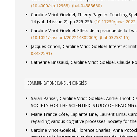
⟨10.4000/rfp.12968⟩
.
⟨hal-04388660⟩
Caroline Viriot-Goeldel, Thierry Pagnier. Teaching Spe
14 (vol. 14 issue 2), pp.229-256.
⟨10.17239/jowr-2022.
Caroline Viriot-Goeldel. Effets de la pratique de la 
⟨10.1051/shsconf/202214302009⟩
.
⟨hal-03758115⟩
Jacques Crinon, Caroline Viriot-Goeldel. Intérêt et limi
03432591⟩
Catherine Brissaud, Caroline Viriot-Goeldel, Claude P
maternelle
, 2019, 60, pp.107-130.
⟨10.4000/reperes.2
Catherine Catherine Delarue-Breton, Caroline Viriot-Goeld
COMMUNICATIONS DANS UN CONGRÈS
Catherine Delarue-Breton, Caroline Viriot-Goeldel. Ver
Catherine Delarue-Breton, Caroline Viriot-Goeldel. Littér
Sarah Pariser, Caroline Viriot-Goeldel, André Tricot.
Caroline Viriot-Goeldel. A synthesis of research into e
SOCIETY FOR THE SCIENTIFIC STUDY OF READING (SS
maternelle
, 2017, 55, p. 227-245.
⟨10.4000/reperes.11
Marie-France Côté, Laplante Line, Laurent Lima, Caro
Céline Piquée, Caroline Viriot-Goeldel. Lire et écrire
regarding various cognitive processes.
Society for th
2016, 196, pp.23-48.
⟨10.4000/rfp.5072⟩
.
⟨hal-0439098
Caroline Viriot-Goeldel, Florence Charles, Anna Potoc
Jacques Crinon, Anne Leclaire-Halté, Caroline Viriot-Go