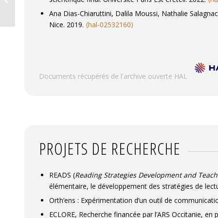
Caroline Viriot-Goeldel. Apprentis-lecteurs en difficul
Ana Dias-Chiaruttini, Dalila Moussi, Nathalie Salagna
l’enseignement primaire en France, au Québec et da
Nice. 2019.
⟨hal-02532160⟩
Documents récupérés de l'archive ouverte HAL
PROJETS DE RECHERCHE
READS (
Reading Strategies Development and Teachi
élémentaire, le développement des stratégies de lectur
Orth’ens : Expérimentation d’un outil de communicati
ECLORE, Recherche financée par l’ARS Occitanie, en pa