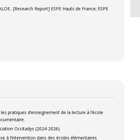
’aide apportée aux élèves en difficulté dans les classes de
re ALOE.. [Research Report] ESPE Hauts de France; ESPE
43⟩
les pratiques d’enseignement de la lecture à l’école
documentaire.
ciation Occitadys (2024-2026).
se à l’intervention dans des écoles élémentaires