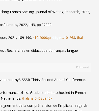
aching French Spelling.
Journal of Writing Research
, 2022,
onferences
, 2022, 143, pp.02009.
tique
, 2021, 189-190,
⟨10.4000/pratiques.10198⟩
.
⟨hal-
es : Recherches en didactique du français langue
des Sciences B
, 2019.
⟨hal-02304832⟩
15 document
18, 2, pp.43-48.
⟨hal-02304862⟩
es B
, 2018.
⟨hal-02376033⟩
tive empathy?.
SSSR Thirty-Second Annual Conference
,
s : Recherches en didactique du français langue
 performance of 1st Grade students schooled in French
 scolaire et de ses effets.
Revue française de pédagogie
,
, Netherlands.
⟨halshs-04685946⟩
seignement de la compréhension de l’implicite : regards
urs préparatoire ?.
Pratiques : linguistique, littérature,