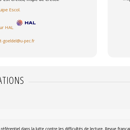
uipe Escol.
sur HAL
iot-goeldel@u-pec.fr
ATIONS
référentiel dans la lutte contre les difficultés de lecture.
Revue frança