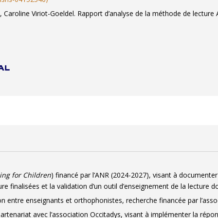
té : quels types d’aide ? Essai d’analyse théorique et praxéologique de l
c, Caroline Viriot-Goeldel. Rapport d’analyse de la méthode de lectu
ns le Bade-Wurtemberg. .
Carrefours de l'éducation
, 2007.
⟨hal-018628
ng for Children
) financé par l’ANR (2024-2027), visant à documenter 
e finalisées et la validation d’un outil d’enseignement de la lecture 
on entre enseignants et orthophonistes, recherche financée par l’asso
rtenariat avec l’association Occitadys, visant à implémenter la répon