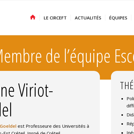
LE CIRCEFT
ACTUALITÉS
ÉQUIPES
embre de l’équipe Esc
ne Viriot-
THÉ
Pol
el
dif
Did
Rép
-Goeldel
est Professeure des Universités à
Iné
s-Est Créteil, Inspé de Créteil.