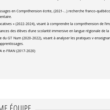
ssages en Compréhension écrite, (2021-…) recherche franco-québécoise
entaire.
catives » (2022-2024), visant à comprendre la compréhension de l’impl
ormances des élèves d’une scolarité immersive en langue régionale de 
e du GT Num (2020-2022), visant à analyser les pratiques v enseign
’apprentissages.
PIA e-FRAN (2017-2020)
ME ÉQUIPE