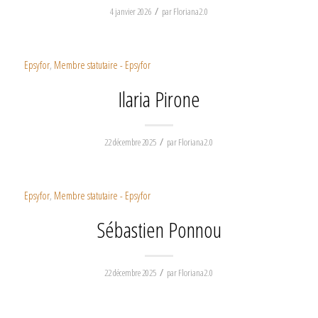
/
4 janvier 2026
par
Floriana2.0
Epsyfor
,
Membre statutaire - Epsyfor
Ilaria Pirone
/
22 décembre 2025
par
Floriana2.0
Epsyfor
,
Membre statutaire - Epsyfor
Sébastien Ponnou
/
22 décembre 2025
par
Floriana2.0