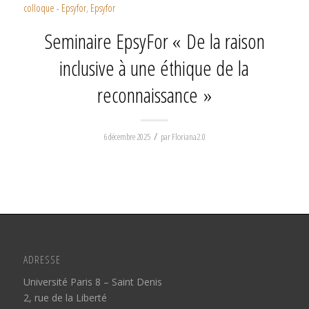
colloque - Epsyfor
,
Epsyfor
Seminaire EpsyFor « De la raison
inclusive à une éthique de la
reconnaissance »
/
6 décembre 2025
par
Floriana2.0
ADRESSE
Université Paris 8 – Saint Denis
2, rue de la Liberté