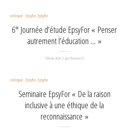
colloque - Epsyfor
,
Epsyfor
6° Journée d’étude EpsyFor « Penser
autrement l’éducation … »
/
5 février 2026
par
Floriana2.0
colloque - Epsyfor
,
Epsyfor
Seminaire EpsyFor « De la raison
inclusive à une éthique de la
reconnaissance »