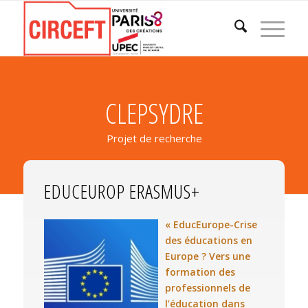
CLEPSYDRE
Projet de recherche
EDUCEUROP ERASMUS+
« EducEurope-Crise
des éducations en
Europe ? Vers une
formation des
professionnels de
l’éducation dans