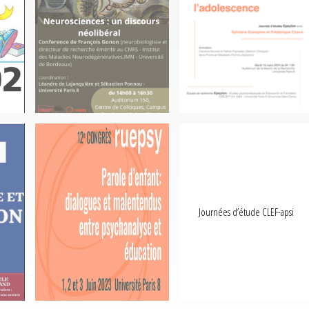
2025
l’adolescence »
à
Jounrée d’études EPsyFor mars
domaines de l’enfance et de
contemporains dans les
Questions vives et enjeux
Journée d’étude Epsylon : «
Journées d’étude CLEF-apsi