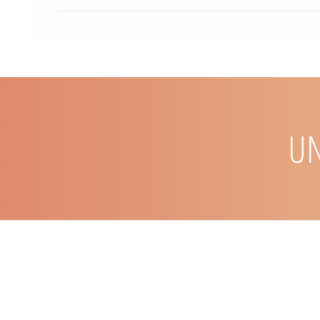
l’enseignement supérieur
parution du dossier…
institutionnelle dans
de vous annoncer la
Pratiquer la pédagogie
Nous sommes heure
CarnetPsy n°259
Psychanalyse et éducation,
UN