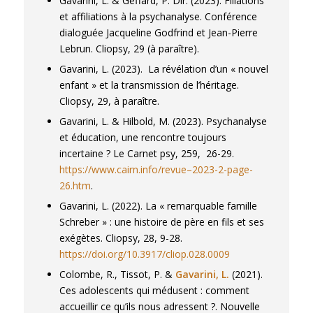
Gavarini, L. & Geffard, P. Dir. (2023). Filiations
et affiliations à la psychanalyse. Conférence
dialoguée Jacqueline Godfrind et Jean-Pierre
Lebrun.
Cliopsy
, 29 (à paraître).
Gavarini, L. (2023). La révélation d’un « nouvel
enfant » et la transmission de l’héritage.
Cliopsy,
29, à paraître.
Gavarini, L. & Hilbold, M. (2023). Psychanalyse
et éducation, une rencontre toujours
incertaine ?
Le Carnet psy
, 259, 26-29.
https://www.cairn.info/revue–2023-2-page-
26.htm
.
Gavarini, L. (2022). La « remarquable famille
Schreber » : une histoire de père en fils et ses
exégètes.
Cliopsy
, 28, 9-28.
https://doi.org/10.3917/cliop.028.0009
Colombe, R., Tissot, P. &
Gavarini, L.
(2021).
Ces adolescents qui médusent : comment
accueillir ce qu’ils nous adressent ?.
Nouvelle