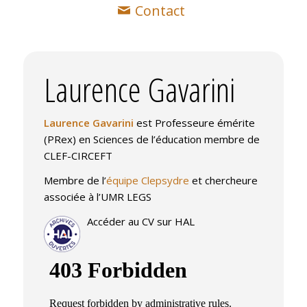
Contact
Accès direct aux projets et
Laurence Gavarini
responsabilités ci-dessous
Laurence Gavarini
est Professeure émérite
(PRex) en Sciences de l’éducation membre de
CLEF-CIRCEFT
Membre de l’
équipe Clepsydre
et chercheure
associée à l’UMR LEGS
Accéder au CV sur HAL