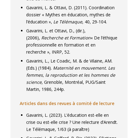
groupes de parole d’adolescents, des
Gavarini, L. & Ottavi, D. (2011). Coordination
groupes d’analyse de pratique professionnelle
dossier « Mythes en éducation, mythes de
(type Balint), des observations dans les
l’éducation »,
Le Télémaque
, 40, 29-104.
espaces formels et informels.
Gavarini, L. et Ottavi, D., (dir.),
(2006),
Recherche et Formation
« De l’éthique
Mes travaux plus anciens ( années 1980-
professionnelle en formation et en
2000) ont porté sur la procréation
recherche », INRP, 52.
médicalement assistée et la bioéthique;
l’évolution socio-historique des
Gavarini, L., Le Coadic, M. & de Vilaine, AM.
représentations de l’enfant et de l’enfance;
(Eds.) (1984).
Maternité en mouvement. Les
femmes, la reproduction et les hommes de
sur le phénomène de la maltraitance et de
science
, Grenoble, Montréal, PUG/Saint
l’abus sexuel; sur les normes
Martin, 1986, 244p.
comportementales attendues des enfants et
des éducateurs; sur les transformations de la
Articles dans des revues à comité de lecture
procréation et de la filiation; sur les relations
intergénérationnelles et le transgénérationnel.
Gavarini, L. (2023). L’éducation est-elle en
crise ou est-elle crise ? Une relecture d’Arendt.
Le Télémaque,
1/63 (à paraître)