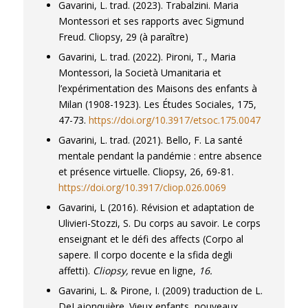
Gavarini, L. trad. (2023).
Trabalzini. Maria
Montessori et ses rapports avec Sigmund
Freud.
Cliopsy
,
29
(à paraître)
Gavarini, L. trad. (2022). Pironi, T., Maria
Montessori, la Società Umanitaria et
l’expérimentation des Maisons des enfants à
Milan (1908-1923).
Les Études Sociales
, 175,
47-73.
https://doi.org/10.3917/etsoc.175.0047
Gavarini, L. trad. (2021). Bello, F. La santé
mentale pendant la pandémie : entre absence
et présence virtuelle.
Cliopsy
, 26, 69-81.
https://doi.org/10.3917/cliop.026.0069
Gavarini, L (2016). Révision et adaptation de
Ulivieri-Stozzi, S. Du corps au savoir. Le corps
enseignant et le défi des affects (Corpo al
sapere. Il corpo docente e la sfida degli
affetti).
Cliopsy,
revue en ligne,
16.
Gavarini, L. & Pirone, I. (2009) traduction de L.
DeLajonquière. Vieux enfants, nouveaux