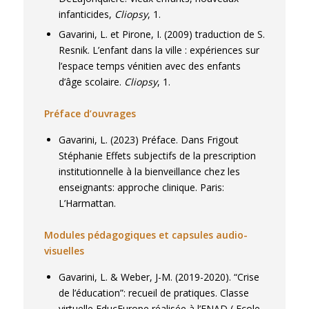
infanticides,
Cliopsy
, 1.
Gavarini, L. et Pirone, I. (2009) traduction de S.
Resnik. L’enfant dans la ville : expériences sur
l’espace temps vénitien avec des enfants
d’âge scolaire.
Cliopsy
, 1.
Préface d’ouvrages
Gavarini, L. (2023) Préface. Dans Frigout
Stéphanie
Effets subjectifs de la prescription
institutionnelle à la bienveillance chez les
enseignants: approche clinique
. Paris:
L’Harmattan.
Modules pédagogiques et capsules audio-
visuelles
Gavarini, L.
& Weber, J-M.
(2019-2020). “Crise
de l’éducation”: recueil de pratiques. Classe
virtuelle EducEurope réalisée à l’ENAD ( Ecole