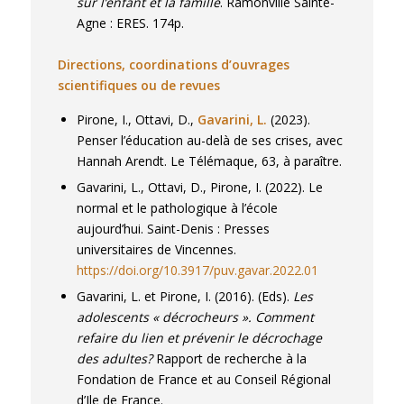
sur l’enfant et la famille
. Ramonville Sainte-
d’une part sur les problématiques
Agne : ERES. 174p.
adolescentes et leur expression dans l’espace
scolaire (genre et identité sexuée, position
Directions, coordinations d’ouvrages
générationnelle, affiliations, désaffiliations,
scientifiques ou de revues
secrets de filiation, rapport au savoir) et sur
Pirone
, I., Ottavi, D.,
Gavarini, L.
(2023).
la pathologisation des conduites et
Penser l’éducation au-delà de ses crises, avec
comportements adolescents; d’autre part,
Hannah Arendt.
Le Télémaque
, 63, à paraître.
sur la transmission (modalités du lien éducatif,
Gavarini, L., Ottavi, D., Pirone, I. (2022).
Le
processus de subjectivation et processus de
normal et le pathologique à l’école
déliaison à l’œuvre dans l’institution ). Je
aujourd’hui
. Saint-Denis : Presses
m’intéresse depuis plusieurs années aux
universitaires de Vincennes.
discours sur la crise de l’éducation à l’échelle
https://doi.org/10.3917/puv.gavar.2022.01
de l’Europe, dans leurs rapports avec les
Gavarini, L. et Pirone, I. (2016). (Eds).
Les
débats politiques nationaux et transnationaux
adolescents « décrocheurs ». Comment
contemporains (cf.Partenariat EducEurope).
refaire du lien et prévenir le décrochage
Trois types de dispositifs inspirés par la
des adultes?
Rapport de recherche à la
démarche psychanalytique, sont mis en œuvre
Fondation de France et au Conseil Régional
dans ma clinique et mes recherches: des
d’Ile de France.