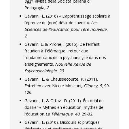
oggi
. Rivista della Società Italiana di
Pedagogia,
2
Gavarini, L. (2016) « L’apprentissage scolaire à
l’épreuve du (non) désir de savoir ».
Les
Sciences de l’éducation pour l’ère nouvelle
,
2
Gavarini L. & Pirone,I. (2015). De l’enfant
freudien à Télémaque : retour aux
fondamentaux de la psychanalyse dans nos
enseignements.
Nouvelle Revue de
Psychosociologie
,
20
.
Gavarini, L. & Chaussecourte, P. (2011).
Entretien avec Nicole Mosconi,
Cliopsy
,
5
, 99-
126.
Gavarini, L. & Ottavi, D. (2011). Éditorial du
dossier « Mythes en éducation, mythes de
l’éducation,
Le Télémaque
,
40,
29-32.
Gavarini, L. (2010). Discours et pratiques
déclaratives et performatives à propos de