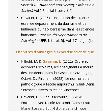
Società ». C
hildhood and Society
/
Infanzia e
Società
Vol.2 Special Issue ,
1-2
.
Gavarini, L. (2005). L’institution des sujets :
essai de dépassement du dualisme et de
l’influence du néolibéralisme dans les sciences
humaines.
Revista do Departamento de
Psicologia,
UFF, Niterói, RJ, Vol. 17,
1
, Jan/Jul.
Chapitres d’ouvrages à expertise scientifique
Hilbold, M. &
Gavarini, L.
(2022). Ordre et
désordres scolaires, les enseignants à l’heure
des “incidents” dans la classe. In Gavarini, L.,
Ottavi, D., Pirone, I. (2022).
Le normal et le
pathologique à l’école aujourd’hui
. Saint-Denis
: Presses universitaires de Vincennes.
Gavarini, L. & Chaussecourte, P. (2020).
Entretien avec Nicole Mosconi. Dans : Louis-
Marie Bossard éd.,
Histoire de la clinique