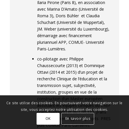
Ilaria Pirone (Paris 8), en association
avec Marina D’Amato (Université de
Roma 3), Doris Bühler et Claudia
Schuchart (Université de Wuppertal),
JM. Weber (université du Luxembourg),
démarrage avec financement
pluriannuel APP, COMUE- Université
Paris-Lumières.
co-pilotage avec Philippe
Chaussecourte (2013) et Dominique
Ottavi (2014 et 2015) d’un projet de
recherche Clinique de l’éducation et la
transmission sujet, subjectivité,
institution, groupes en vue de la
construction d’un Master européen
Ce site utilise des cookies. En poursuivant votre navigation sur le
associant les équipes cliniques du CREF
site, vous acceptez notre utilisation des cookies.
(Paris Nanterre) et du CIRCEFT (Paris
8). Financement Appels à projets PRES
OK
En savoir plus
puis COMUE Paris-Lumières.