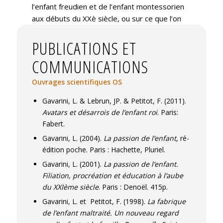
l’enfant freudien et de l’enfant montessorien
aux débuts du XXè siècle, ou sur ce que l’on
peut entendre par l’idée de
crise de
PUBLICATIONS ET
l’éducation
, plusieurs décennies après
l’écriture du texte d’Arendt et sa réception en
COMMUNICATIONS
France.
Ouvrages scientifiques OS
Formée initialement à la sociologie
institutionnaliste (Castoriadis et Lourau) et
Gavarini, L. & Lebrun, JP. & Petitot, F. (2011).
aux analyses foucaldiennes (Foucault, Castel,
Avatars et désarrois de l’enfant roi
. Paris:
Donzelot, Hacking), mon orientation de
Fabert.
recherche s’est infléchie depuis la thèse
Gavarini, L. (2004).
La passion de l’enfant
, ré-
(1987), enrichie par la psychanalyse et sa
édition poche. Paris : Hachette, Pluriel.
transmission dans des institutions
Gavarini, L. (2001).
La passion de l’enfant.
psychanalytiques. Résultant de ce parcours,
Filiation, procréation et éducation à l’aube
mes recherches visent depuis à articuler le
du XXIème siècle
. Paris : Denoël. 415p.
sujet, en tant que Sujet de l’inconscient, le
Gavarini, L. et Petitot, F. (1998).
La fabrique
collectif et le social historique.
de l’enfant maltraité. Un nouveau regard
Mes thèmes de recherche récents ont porté