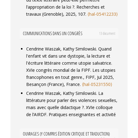
l’appropriation de la loi ?.
Recherches et
travaux (Grenoble)
, 2025, 107.
⟨hal-05412233⟩
Cendrine Waszak, Kathy Similowski. Les
traces de lecture en maternelle : du collectif
COMMUNICATIONS DANS UN CONGRÈS
13 document
au singulier.
Le Français Aujourd'hui
, 2025,
231.
⟨hal-05412216⟩
Cendrine Waszak, Kathy Similowski. Quand
Cendrine Waszak. Le rapport à la fiction des
l'enfant vit dans une dystopie, la lecture et
étudiants de master MEEF1 : des ressources
l'écriture littéraire comme utopie salvatrice.
culturelles socialement différenciées.
XVIe congrès mondial de la FIPF. Les utopies
Didactiques & [et] disciplines
, 2024, 2 (4),
francophones en tout genre.
, FIPF, Jul 2025,
pp.135-147.
⟨10.34874/PRSM.dd-
Besançon (France), France.
⟨hal-05231550⟩
vol2iss4.50018⟩
.
⟨hal-04682080⟩
Cendrine Waszak, Kathy Similowski. La
Kathy Similowski, Cendrine Waszak. Du conte
littérature pour parler des violences sexuelles,
merveilleux au récit de guerre: la violence
mais avec quelle didactique ?.
XVIe colloque
dans Harry Potter.
Cultural Express [en ligne]
,
de l’AIRDF. Pratiques enseignantes et activité
2023, 10. « La violence dans les objets
des apprenant.es en didactique du français :
sémiotiques destinés à l'enfance et à la
où en sommes-nous en 2025 ?
, AIRDF, Jul
jeunesse », Régine Atzenhoffer (dir.).
⟨hal-
OUVRAGES (Y COMPRIS ÉDITION CRITIQUE ET TRADUCTION)
2025, FRIGOURG, Suisse.
⟨hal-05231559⟩