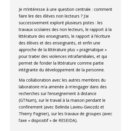
en CP pendant le confinement : quelle visibilité
recontextualisation : quels choix et quelles
pour les enjeux d’apprentissage ?.
L’école
Je m’intéresse à une question centrale : comment
explicitations dans les séances de lecture
primaire au 20e siècle.
, Oct 2021, Cergy,
faire lire des élèves non lecteurs ? J’ai
analytique en France au secondaire ?. Anissa
France.
⟨hal-04012571⟩
successivement exploré plusieurs pistes : les
Belhadjin et Marie-France Bishop.
Usages des
travaux scolaires des non lecteurs, le rapport à la
Stéphanie Genre, Kathy Similowski, Cendrine
extraits en classe de français.
, 43, Presses
littérature des enseignants, le rapport à l’écriture
Waszak. Sujet lecteur, sujet didactique :
Universitaires de Namur, pp.121-137, 2021,
des élèves et des enseignants, et enfin une
quelles transactions ?.
XXIIèmes Rencontres
Diptyque, 978-2-39029-141-1.
⟨hal-04010549⟩
approche de la littérature plus « pragmatique »
des Chercheurs en Didactique de la
pour traiter des violences intrafamiliales, et qui
Littérature « l’enseignant lecteur-scripteur de
permet de fonder la littérature comme partie
littérature »
, Université Grenoble-Alpes, Jun
intégrante du développement de la personne.
2021, Grenoble, France.
⟨hal-03281037⟩
Stéphanie Genre, Kathy Similowski, Cendrine
Ma collaboration avec les autres membres du
Waszak. Le Jogging d'écriture : quels modèles
laboratoire m’a amenée à m’engager dans des
pour quels usages ?.
La circulation des
recherches sur l’enseignement à distance
modèles didactiques dans les pratiques des
(GTNum), sur le travail à la maison pendant le
enseignant.e.s débutant.e.s
, Université de
confinement (avec Belinda Lavieu-Gwozdz et
Poitiers INSPÉ, Oct 2020, Poitiers, France.
Thierry Pagnier), sur les travaux de groupes (avec
⟨hal-03172651⟩
l’axe « dispositif » de RESEIDA).
Cendrine Waszak. Extraction et