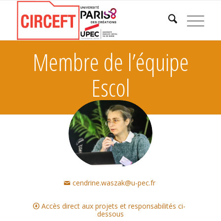
Membre de l’équipe
Escol
cendrine.waszak@u-pec.fr
Accès direct aux projets et responsabilités ci-
dessous