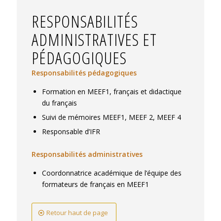
recontextualisation des textes : à quelle
RESPONSABILITÉS
échelle se cartographie la littérature ?.
L’œuvre et l’extrait, lire la littérature à l’école.
,
ADMINISTRATIVES ET
Nov 2019, Gennevilliers, France.
⟨hal-
PÉDAGOGIQUES
04012567⟩
Responsabilités pédagogiques
Formation en MEEF1, français et didactique
du français
Suivi de mémoires MEEF1, MEEF 2, MEEF 4
Responsable d’IFR
Responsabilités administratives
Coordonnatrice académique de l’équipe des
formateurs de français en MEEF1
Retour haut de page