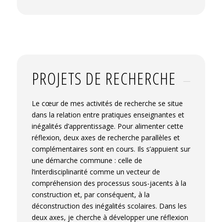
pp.109-119.
⟨10.4000/rechercheformation.3402⟩
.
⟨hal-
02511336⟩
Maira Mamède, Julien Netter. Former pour
lutter contre les inégalités.
Recherche et
formation
, 2018, 87, pp.9-14.
PROJETS DE RECHERCHE
⟨10.4000/rechercheformation.3402⟩
.
⟨hal-
02511324⟩
Maira Mamède. La construction du cadre de
Le cœur de mes activités de recherche se situe
la scolarisation comme contexte de littératie
dans la relation entre pratiques enseignantes et
par les enseignants brésiliens.
Recherches en
inégalités d’apprentissage. Pour alimenter cette
éducation
, 2011, pp.105-116.
⟨hal-01082232⟩
réflexion, deux axes de recherche parallèles et
complémentaires sont en cours. Ils s’appuient sur
une démarche commune : celle de
l’interdisciplinarité comme un vecteur de
compréhension des processus sous-jacents à la
construction et, par conséquent, à la
déconstruction des inégalités scolaires. Dans les
deux axes, je cherche à développer une réflexion