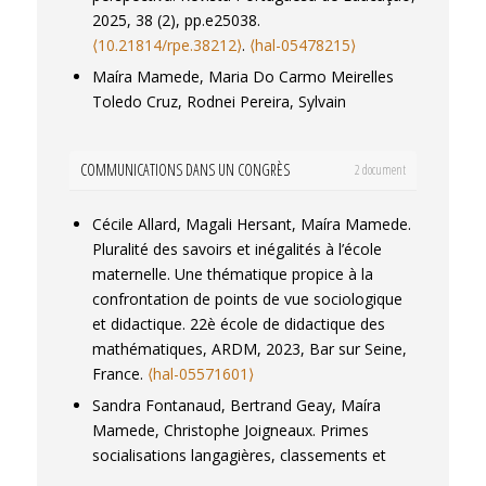
2025, 38 (2), pp.e25038.
⟨10.21814/rpe.38212⟩
.
⟨hal-05478215⟩
Maíra Mamede, Maria Do Carmo Meirelles
Toledo Cruz, Rodnei Pereira, Sylvain
Broccolichi, Christophe Joigneaux. Voltar a
aprender: a retomada das aprendizagens no
COMMUNICATIONS DANS UN CONGRÈS
2 document
discurso dos professores e gestores de
escolas públicas no Ceará.
Educação Online
,
Cécile Allard, Magali Hersant, Maíra Mamede.
2025, 20 (48),
⟨10.36556/eol.v20i48.2081⟩
.
Pluralité des savoirs et inégalités à l’école
⟨hal-05478234⟩
maternelle. Une thématique propice à la
Emma Archimbaud, Cécile Allard, Maíra
confrontation de points de vue sociologique
Mamede, Éric Roditi. La prise en compte de
et didactique.
22è école de didactique des
l’erreur en mathématiques, une double
mathématiques
, ARDM, 2023, Bar sur Seine,
enquête auprès d’enseignants de CM2.
France.
⟨hal-05571601⟩
Annales de Didactiques et de Sciences
Sandra Fontanaud, Bertrand Geay, Maíra
Cognitives
, 2025, Thématique 3, pp.45-62.
Mamede, Christophe Joigneaux. Primes
⟨10.4000/14eby⟩
.
⟨hal-05188645⟩
socialisations langagières, classements et
Cecile Allard, Maira Mamede. Étude des
inégalités scolaires.
Classer, Déclasser,