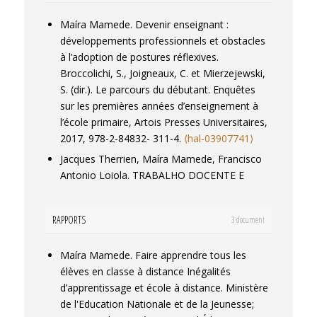
cadernos de alunos.
São Paulo em
Maíra Mamede. Devenir enseignant :
Perspectiva
, 2020, 38 (3), pp.1-22.
développements professionnels et obstacles
⟨10.5007/2175-795X.2020.e69997⟩
.
⟨hal-
à l’adoption de postures réflexives.
03370025⟩
Broccolichi, S., Joigneaux, C. et Mierzejewski,
Maira De Araujo Mamede. O corpo docente
S. (dir.).
Le parcours du débutant. Enquêtes
frente às políticas de educação prioritária na
sur les premières années d’enseignement à
França: formação, entrada no trabalho e
l’école primaire
, Artois Presses Universitaires,
trajetórias profissionais.
Educar em Revista
,
2017, 978-2-84832- 311-4.
⟨hal-03907741⟩
2020, 36 (HS3),
⟨10.1590/0104-4060.69771⟩
.
Jacques Therrien, Maíra Mamede, Francisco
⟨hal-03907449⟩
Antonio Loiola. TRABALHO DOCENTE E
Maíra de Araujo Mamede. O corpo docente
TRANSFORMÇÃO PEDAGÓGICA DA
frente às políticas de educação prioritária na
MATÉRIA:ALGUNS ELEMENTOS DA GESTÃO
França: formação, entrada no trabalho e
RAPPORTS
3 document
DOS CONTEÚDOS NO CONTEXTO DA SALA
trajetórias profissionais.
Educar em Revista
,
DE AULA 1. SALES, José Albio Moreira et al.
2020, 36,
⟨10.1590/0104-4060.69771⟩
.
⟨hal-
Maíra Mamede. Faire apprendre tous les
(org).
Formação e práticas docentes
,
03907615⟩
élèves en classe à distance Inégalités
EDUECE, 2007, 978-85-872037-9-3.
⟨hal-
Sylvain Broccolichi, Maíra Mamede, Vanda
d’apprentissage et école à distance. Ministère
03907752⟩
Mendes Ribeiro, M Cruz. Un cas extrême de
de l'Education Nationale et de la Jeunesse;