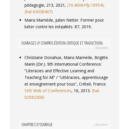
Toledo Cruz. Cahiers de la recherche sur
pédagogie
, 213, 2021,
⟨10.4000/rfp.10954⟩
.
l'éducation et les savoirs.
Cahiers de la
⟨hal-04338407⟩
recherche sur l'éducation et les savoirs
, 2021,
Maira Mamède, Julien Netter. Former pour
20.
⟨hal-03907648⟩
lutter contre les inégalités. 87, 2019,
Patrick Rayou, Maíra Mamede. PRENDRE AU
⟨10.4000/rechercheformation.3402⟩
.
⟨hal-
SÉRIEUX LA PART ACTIVE DES ÉLÈVES DANS
02511293⟩
OUVRAGES (Y COMPRIS ÉDITION CRITIQUE ET TRADUCTION)
LA CONSTRUCTION DE LA CLASSE.
1 document
Recherches en Didactiques
, 2020, 29, pp.35-
47.
Christiane Donahue, Maira Mamède, Brigitte
⟨halshs-04338817⟩
Marin (Dir.). 9th International Conference:
Maíra Mamede, Patrick Rayou. Prendre au
“Literacies and Effective Learning and
sérieux la part active des Élèves dans la
Teaching for All” / “Littéracies, apprentissage
construction de la classe.
Recherches en
et enseignement pour tous”, Créteil, France.
Didactiques
, 2020, N° 29 (1), pp.35-47.
SHS Web of Conferences
, 16, 2013.
⟨hal-
⟨10.3917/rdid.029.0035⟩
.
⟨hal-03907603⟩
02582308⟩
Claire Benveniste, Maíra de Araújo Mamede,
Céline Piquée, Marion van Brederode. A
escolarização como contexto de inserção
nos letramentos: um estudo do currículo real
CHAPITRES D'OUVRAGE
2 document
em contextos contrastados através de