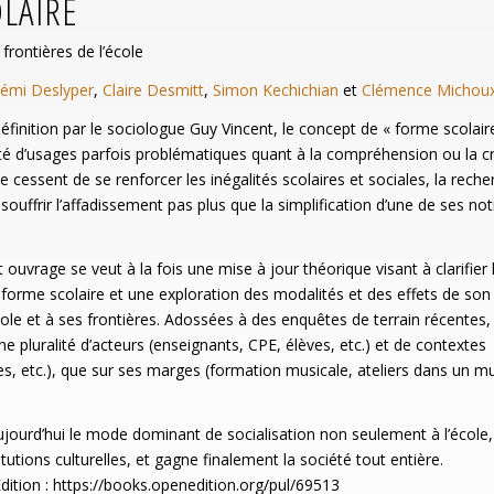
LAIRE
frontières de l’école
émi Deslyper
,
Claire Desmitt
,
Simon Kechichian
et
Clémence Michou
éfinition par le sociologue Guy Vincent, le concept de « forme scolair
riété d’usages parfois problématiques quant à la compréhension ou la cr
ne cessent de se renforcer les inégalités scolaires et sociales, la rech
ouffrir l’affadissement pas plus que la simplification d’une de ses no
 ouvrage se veut à la fois une mise à jour théorique visant à clarifier 
a forme scolaire et une exploration des modalités et des effets de son
ole et à ses frontières. Adossées à des enquêtes de terrain récentes, 
ne pluralité d’acteurs (enseignants, CPE, élèves, etc.) et de contextes
es, etc.), que sur ses marges (formation musicale, ateliers dans un m
aujourd’hui le mode dominant de socialisation non seulement à l’école
utions culturelles, et gagne finalement la société tout entière.
ition : https://books.openedition.org/pul/69513