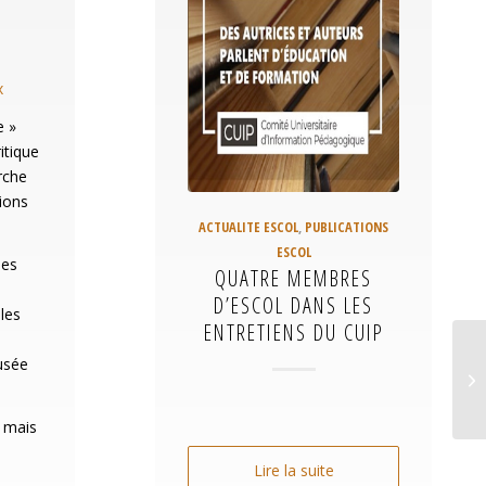
x
e »
itique
erche
tions
ACTUALITE ESCOL
,
PUBLICATIONS
ESCOL
les
QUATRE MEMBRES
D’ESCOL DANS LES
les
ENTRETIENS DU CUIP
usée
, mais
Lire la suite