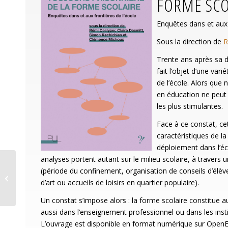
FORME SCO
Enquêtes dans et aux 
Sous la direction de
R
Trente ans après sa d
fait l’objet d’une va
de l’école. Alors que 
en éducation ne peut s
les plus stimulantes.
Face à ce constat, cet
caractéristiques de l
déploiement dans l’éc
analyses portent autant sur le milieu scolaire, à travers u
Former et se former à
(période du confinement, organisation de conseils d’élèv
l’approche clinique
d’art ou accueils de loisirs en quartier populaire).
d’orientation
psychanalytique...
Un constat s’impose alors : la forme scolaire constitue 
aussi dans l’enseignement professionnel ou dans les instit
L’ouvrage est disponible en format numérique sur OpenEd