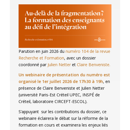
Parution en juin 2026 du
numéro 104 de la revue
Recherche et Formation
, avec un dossier
coordonné par
Julien Netter
et
Claire Benveniste.
Un webinaire de présentation du numéro est
organisé le 1er juillet 2026 de 17h30 à 19h
, en
présence de Claire Benveniste et Julien Netter
(université Paris-Est Créteil UPEC, INSPÉ de
Créteil, laboratoire CIRCEFT-ESCOL).
S’appuyant sur les contributions du dossier, ce
webinaire éclairera le débat sur la réforme de la
formation en cours et examinera les enjeux liés